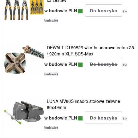
x3 zestaw
sprężarki
w budowie PLN
(w
strugi
budowie)
szlifierki
budowlane
DEWALT DT60826 wiertło udarowe beton 25
/ 920mm XLR SDS-Max
szlifierki
w budowie PLN
kątowe
(w
budowie)
szlifierki
mimośrodowe
LUNA MV80S imadło stołowe żeliwne
szlifierki
80x49mm
oscylacyjne
w budowie PLN
(w
szlifierki
budowie)