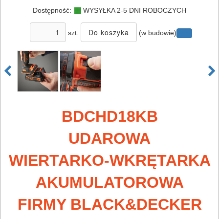
AKUMULATOROWE
Dostępność:
WYSYŁKA 2-5 DNI ROBOCZYCH
ZESTAWY
szt.
(w budowie)
NARZĘDZI
akumulatory
ładowarki
WKRĘTARKI
BDCHD18KB
bez
UDAROWA
udaru
WIERTARKO-WKRĘTARKA
z
AKUMULATOROWA
funkcją
udaru
FIRMY BLACK&DECKER