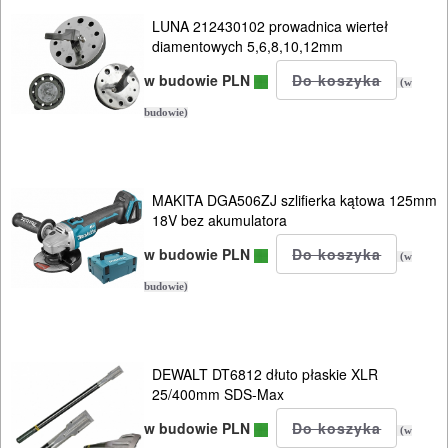
zagłębiarki
LUNA 212430102 prowadnica wierteł
diamentowych 5,6,8,10,12mm
piły
w budowie PLN
(w
alligator
budowie)
piły
szablowe
MAKITA DGA506ZJ szlifierka kątowa 125mm
piły
18V bez akumulatora
taśmowe
w budowie PLN
(w
budowie)
pistolety
do
kleju
DEWALT DT6812 dłuto płaskie XLR
25/400mm SDS-Max
pistolety
w budowie PLN
(w
do