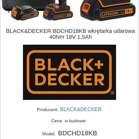
BLACK&DECKER BDCHD18KB wkrętarka udarowa
40Nm 18V 1,5Ah
ELEKTRONARZĘDZIA
BLACK&DECKER
Producent:
SIECIOWE
Cena:
w budowie
BDCHD18KB
ELEKTRONARZĘDZIA
Model: