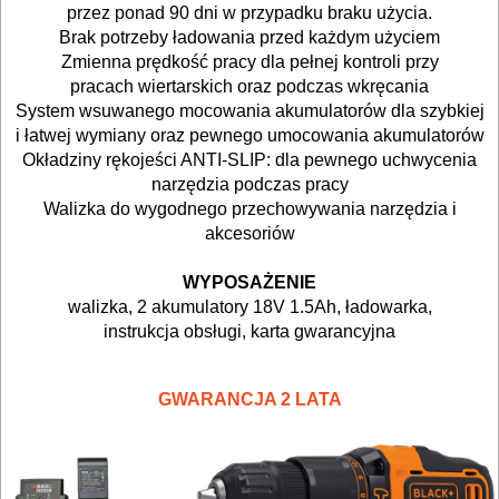
lutownice
przez ponad 90 dni w przypadku braku użycia.
Brak potrzeby ładowania przed każdym użyciem
mieszarki
Zmienna prędkość pracy dla pełnej kontroli przy
pracach wiertarskich oraz podczas wkręcania
System wsuwanego mocowania akumulatorów dla szybkiej
młotowiertarki
i łatwej wymiany oraz pewnego umocowania akumulatorów
sds-
Okładziny rękojeści ANTI-SLIP: dla pewnego uchwycenia
max
narzędzia podczas pracy
Walizka do wygodnego przechowywania narzędzia i
młotowiertarki
akcesoriów
sds-
WYPOSAŻENIE
plus
walizka, 2 akumulatory 18V 1.5Ah, ładowarka,
instrukcja obsługi, karta gwarancyjna
młoty
GWARANCJA 2 LATA
nitownice
nożyce