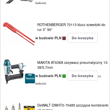
budowie)
silikonu
polerki
ROTHENBERGER 70113 klucz szwedzki do
przecinarki
rur 3'' 90°
do
w budowie PLN
prętów
radia
MAKITA AT638A zszywacz pneumatyczny 13-
/
38/5,7mm
głośniki
w budowie PLN
(w
budowlane
budowie)
satyniarki
smarownice
DeWALT DWHT0-70485 szczypce kombinerki