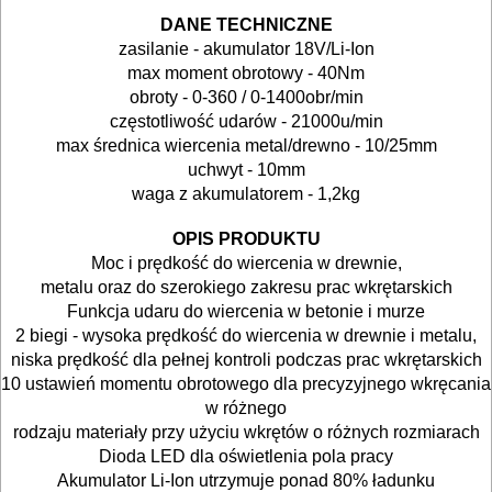
system
DANE TECHNICZNE
nasadek
zasilanie - akumulator 18V/Li-Ion
BOSCH
max moment obrotowy - 40Nm
obroty - 0-360 / 0-1400obr/min
bruzdownice
częstotliwość udarów - 21000u/min
max średnica wiercenia metal/drewno - 10/25mm
uchwyt - 10mm
frezarki
waga z akumulatorem - 1,2kg
gwoździarki
OPIS PRODUKTU
Moc i prędkość do wiercenia w drewnie,
klucze
metalu oraz do szerokiego zakresu prac wkrętarskich
udarowe
Funkcja udaru do wiercenia w betonie i murze
2 biegi - wysoka prędkość do wiercenia w drewnie i metalu,
niska prędkość dla pełnej kontroli podczas prac wkrętarskich
lamelownice
10 ustawień momentu obrotowego dla precyzyjnego wkręcania
w różnego
latarki
rodzaju materiały przy użyciu wkrętów o różnych rozmiarach
lampy
Dioda LED dla oświetlenia pola pracy
Akumulator Li-Ion utrzymuje ponad 80% ładunku