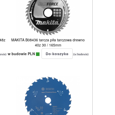
 48z
MAKITA B08436 tarcza piła tarczowa drewno
40z 30 / 165mm
w budowie PLN
owie)
(w budowie)