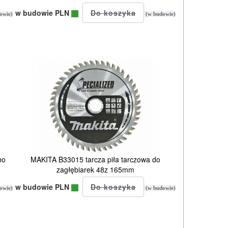
w budowie PLN
owie)
(w budowie)
no
MAKITA B33015 tarcza piła tarczowa do
zagłębiarek 48z 165mm
w budowie PLN
owie)
(w budowie)