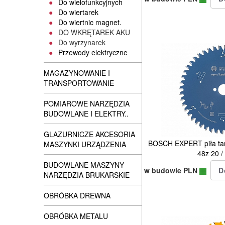
Do wielofunkcyjnych
Do wiertarek
Do wiertnic magnet.
DO WKRĘTAREK AKU
Do wyrzynarek
Przewody elektryczne
MAGAZYNOWANIE I
TRANSPORTOWANIE
POMIAROWE NARZĘDZIA
BUDOWLANE I ELEKTRY..
GLAZURNICZE AKCESORIA
BOSCH EXPERT piła tar
MASZYNKI URZĄDZENIA
48z 20 
BUDOWLANE MASZYNY
w budowie PLN
NARZĘDZIA BRUKARSKIE
OBRÓBKA DREWNA
OBRÓBKA METALU