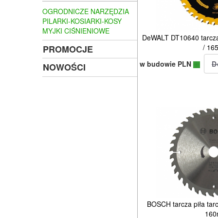
OGRODNICZE NARZĘDZIA
PILARKI-KOSIARKI-KOSY
MYJKI CIŚNIENIOWE
DeWALT DT10640 tarcza
/ 1
PROMOCJE
w budowie PLN
NOWOŚCI
BOSCH tarcza piła tar
16