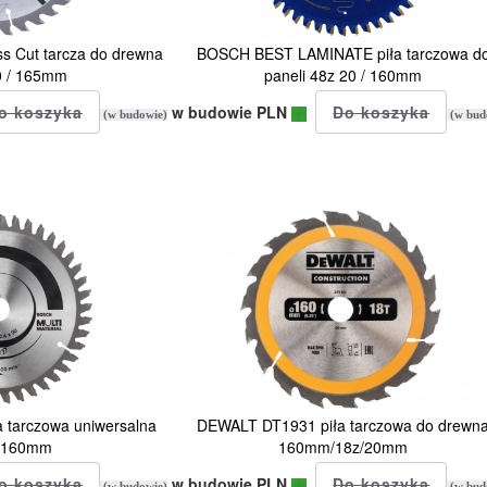
s Cut tarcza do drewna
BOSCH BEST LAMINATE piła tarczowa d
0 / 165mm
paneli 48z 20 / 160mm
w budowie PLN
(w budowie)
(w bud
a tarczowa uniwersalna
DEWALT DT1931 piła tarczowa do drewn
/ 160mm
160mm/18z/20mm
w budowie PLN
(w budowie)
(w bud