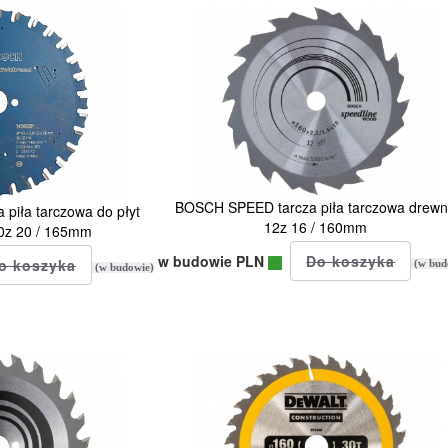
BOSCH SPEED tarcza piła tarczowa drew
iła tarczowa do płyt
12z 16 / 160mm
0z 20 / 165mm
w budowie PLN
(w bud
(w budowie)