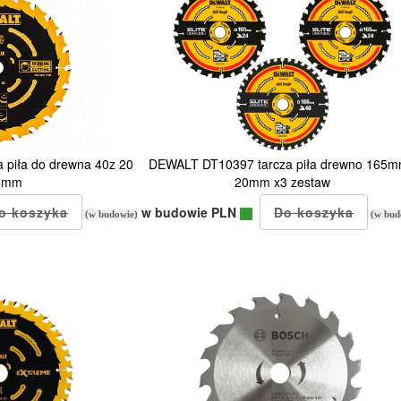
 piła do drewna 40z 20
DEWALT DT10397 tarcza piła drewno 165m
65mm
20mm x3 zestaw
w budowie PLN
(w budowie)
(w bud