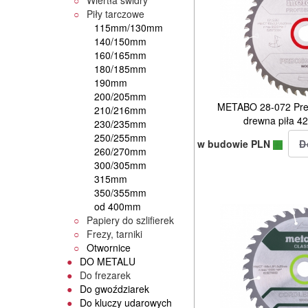
Wiertła świdry
Piły tarczowe
115mm/130mm
140/150mm
160/165mm
180/185mm
190mm
200/205mm
METABO 28-072 Preci
210/216mm
drewna piła 4
230/235mm
250/255mm
w budowie PLN
260/270mm
300/305mm
315mm
350/355mm
od 400mm
Papiery do szlifierek
Frezy, tarniki
Otwornice
DO METALU
Do frezarek
Do gwoździarek
Do kluczy udarowych