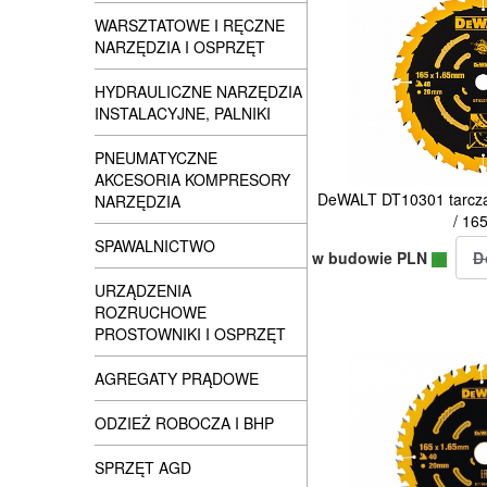
WARSZTATOWE I RĘCZNE
NARZĘDZIA I OSPRZĘT
HYDRAULICZNE NARZĘDZIA
INSTALACYJNE, PALNIKI
PNEUMATYCZNE
AKCESORIA KOMPRESORY
DeWALT DT10301 tarcza
NARZĘDZIA
/ 1
SPAWALNICTWO
w budowie PLN
URZĄDZENIA
ROZRUCHOWE
PROSTOWNIKI I OSPRZĘT
AGREGATY PRĄDOWE
ODZIEŻ ROBOCZA I BHP
SPRZĘT AGD