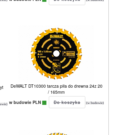
DeWALT DT10300 tarcza piła do drewna 24z 20
yt
/ 165mm
w budowie PLN
(w budowie)
owie)