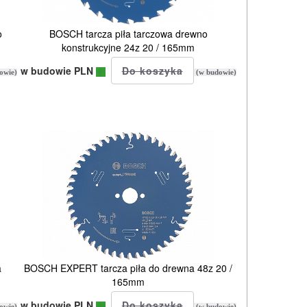
o
BOSCH tarcza piła tarczowa drewno
konstrukcyjne 24z 20 / 165mm
w budowie PLN
owie)
(w budowie)
a
BOSCH EXPERT tarcza piła do drewna 48z 20 /
165mm
w budowie PLN
owie)
(w budowie)