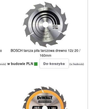
no
BOSCH tarcza piła tarczowa drewno 12z 20 /
160mm
w budowie PLN
owie)
(w budowie)