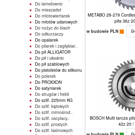
Do lamelownic
Do mieszadeł
METABO 28-279 Cordles
Do młotowiertarek
piła 36z 2
Do młotów udarowych
Do nożyc do blach
w budowie PLN
Do odkurzaczy
Do opalarek
Do pilarek i zagłębiar..
Do pił ALLIGATOR
Do pił i ukośnic
Do pił szablowych
Do pistoletów do silikonu
Do polerek
Do PROXXON
Do satyniarek
Do strugów i hebli
Do szlif. 225mm KG
Do szlif. kątowych
Do szlif. mimośrod..
BOSCH Multi tarcza pił
Do szlif. oscylacy..
42z 20 
Do szlif. prostych
Do szlif. taśmowych
w budowie PLN