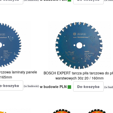
czowa laminaty panele
BOSCH EXPERT tarcza piła tarczowa do pł
/ 165mm
warstwowych 30z 20 / 160mm
w budowie PLN
(w budowie)
(w bud