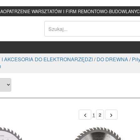
ZAOPATRZENIE WARSZTATÓW I FIRM REMONTOWO-BUDOWLANYC
 I AKCESORIA DO ELEKTRONARZĘDZI
/
DO DREWNA
/
Pił
m
1
2