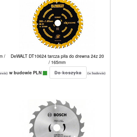
m /
DeWALT DT10624 tarcza piła do drewna 24z 20
/ 165mm
w budowie PLN
owie)
(w budowie)