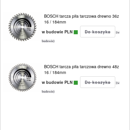
Do
BOSCH tarcza piła tarczowa drewno 36z
odkurzaczy
16 / 184mm
w budowie PLN
(w
Do
budowie)
opalarek
Do
pilarek
BOSCH tarcza piła tarczowa drewno 48z
16 / 184mm
i
w budowie PLN
zagłębiar..
(w
budowie)
Do
pił
ALLIGATOR