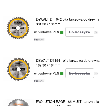
tarniki
Otwornice
DeWALT DT1942 piła tarczowa do drewna
30z 30 / 184mm
DO
w budowie PLN
METALU
(w
budowie)
Do
frezarek
DEWALT DT1941 piła tarczowa do drewna
Do
18z 30 / 184mm
gwoździarek
w budowie PLN
(w
Do
budowie)
kluczy
udarowych
EVOLUTION RAGE 185 MULTI tarcza piła