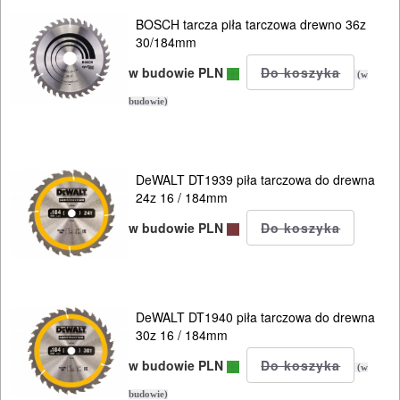
250/255mm
BOSCH tarcza piła tarczowa drewno 36z
30/184mm
260/270mm
w budowie PLN
(w
300/305mm
budowie)
315mm
350/355mm
DeWALT DT1939 piła tarczowa do drewna
24z 16 / 184mm
od
w budowie PLN
400mm
Papiery
do
DeWALT DT1940 piła tarczowa do drewna
30z 16 / 184mm
szlifierek
w budowie PLN
(w
Frezy,
budowie)