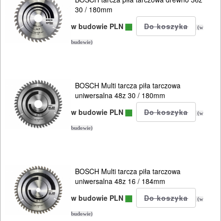
30 / 180mm
w budowie PLN
(w
budowie)
BOSCH Multi tarcza piła tarczowa
uniwersalna 48z 30 / 180mm
w budowie PLN
(w
ELEKTRONARZĘDZIA
budowie)
SIECIOWE
ELEKTRONARZĘDZIA
BOSCH Multi tarcza piła tarczowa
uniwersalna 48z 16 / 184mm
AKUMULATOROWE
w budowie PLN
(w
OSPRZĘT
budowie)