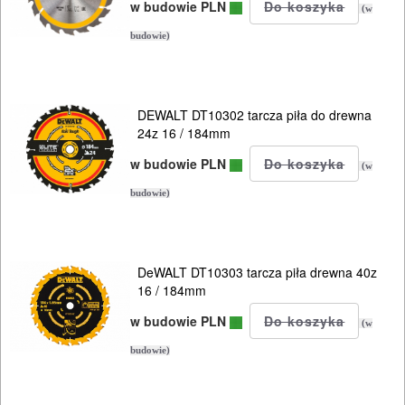
Piły
w budowie PLN
(w
tarczowe
budowie)
115mm/130mm
DEWALT DT10302 tarcza piła do drewna
140/150mm
24z 16 / 184mm
160/165mm
w budowie PLN
(w
budowie)
180/185mm
190mm
DeWALT DT10303 tarcza piła drewna 40z
200/205mm
16 / 184mm
w budowie PLN
(w
210/216mm
budowie)
230/235mm