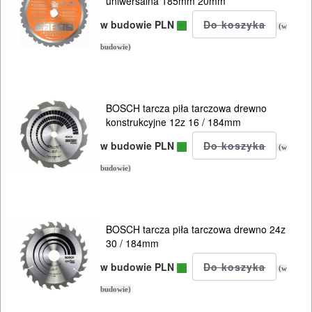
uniwersalna 185mm 20mm
Do
lamelownic
w budowie PLN
(w
budowie)
Do
mieszadeł
BOSCH tarcza piła tarczowa drewno
Do
konstrukcyjne 12z 16 / 184mm
młotowiertarek
w budowie PLN
(w
Do
budowie)
młotów
udarowych
BOSCH tarcza piła tarczowa drewno 24z
Do
30 / 184mm
nożyc
w budowie PLN
(w
do
budowie)
blach