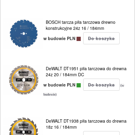
I
AKCESORIA
DO
BOSCH tarcza piła tarczowa drewno
ELEKTRONARZĘDZI
konstrukcyjne 24z 16 / 184mm
w budowie PLN
Zestawy
osprzętowe
DO
DeWALT DT1951 piła tarczowa do drewna
24z 20 / 184mm DC
BETONU
w budowie PLN
(w
DO
budowie)
DREWNA
Wiertła
DeWALT DT1938 piła tarczowa do drewna
świdry
18z 16 / 184mm