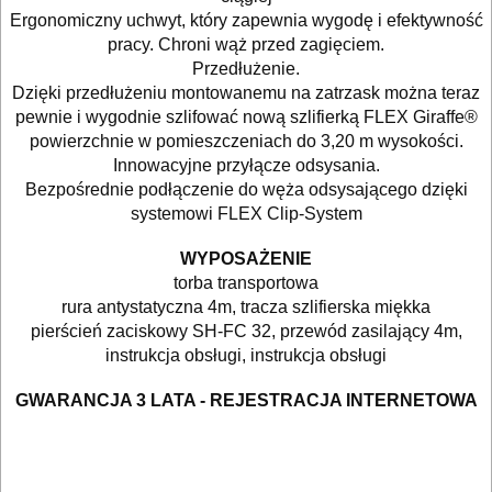
Ergonomiczny uchwyt, który zapewnia wygodę i efektywność
PROXXON
pracy. Chroni wąż przed zagięciem.
Przedłużenie.
przecinarki
Dzięki przedłużeniu montowanemu na zatrzask można teraz
pewnie i wygodnie szlifować nową szlifierką FLEX Giraffe®
radia
powierzchnie w pomieszczeniach do 3,20 m wysokości.
Innowacyjne przyłącze odsysania.
budowlane
Bezpośrednie podłączenie do węża odsysającego dzięki
systemowi FLEX Clip-System
satyniarki
WYPOSAŻENIE
strugi,
torba transportowa
heble
rura antystatyczna 4m, tracza szlifierska miękka
pierścień zaciskowy SH-FC 32, przewód zasilający 4m,
instrukcja obsługi, instrukcja obsługi
szlifierki
budowlane
GWARANCJA 3 LATA - REJESTRACJA INTERNETOWA
szlifierki
kątowe