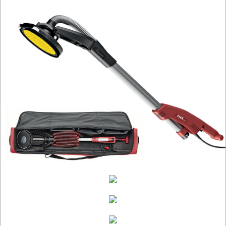
szlifierki
mimośrod.
szlifierki
oscylacyjne
szlifierki
proste
szlifierki
stołowe
szlifierki
tarczowe
szlifierki