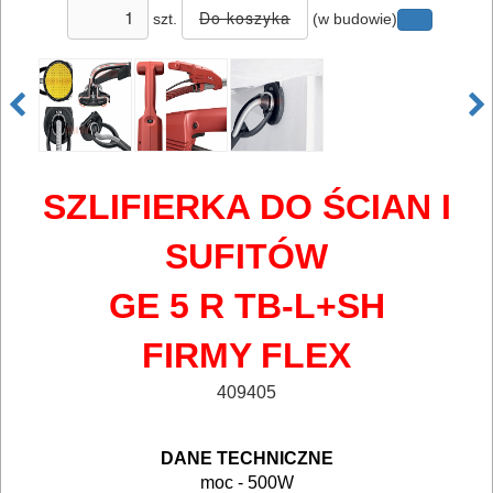
szt.
(w budowie)
ELEKTRONARZĘDZIA
SIECIOWE
bruzdownice
SZLIFIERKA DO ŚCIAN I
frezarki
SUFITÓW
klucze
GE 5 R TB-L+SH
udarowe
FIRMY FLEX
lamelownice
409405
lutownice
DANE TECHNICZNE
mieszadła
moc - 500W