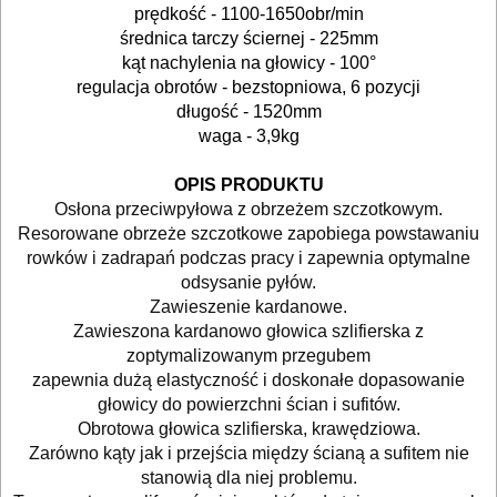
prędkość - 1100-1650obr/min
młotowiertarki
średnica tarczy ściernej - 225mm
kąt nachylenia na głowicy - 100°
młoty
regulacja obrotów - bezstopniowa, 6 pozycji
udarowe
długość - 1520mm
waga - 3,9kg
nożyce
OPIS PRODUKTU
do
Osłona przeciwpyłowa z obrzeżem szczotkowym.
blach
Resorowane obrzeże szczotkowe zapobiega powstawaniu
rowków i zadrapań podczas pracy i zapewnia optymalne
odkurzacze
odsysanie pyłów.
Zawieszenie kardanowe.
Zawieszona kardanowo głowica szlifierska z
opalarki
zoptymalizowanym przegubem
zapewnia dużą elastyczność i doskonałe dopasowanie
pilarki
głowicy do powierzchni ścian i sufitów.
stołowe
Obrotowa głowica szlifierska, krawędziowa.
Zarówno kąty jak i przejścia między ścianą a sufitem nie
pilarki
stanowią dla niej problemu.