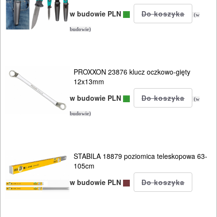
wiertnice
w budowie PLN
(w
budowie)
wkrętarki
sieciowe
PROXXON 23876 klucz oczkowo-gięty
wycinarki
12x13mm
styropianu
w budowie PLN
(w
wyrzynarki
budowie)
zgrzewarki
STABILA 18879 poziomica teleskopowa 63-
zszywacze
105cm
system
w budowie PLN
nasadek
MULTIEVO