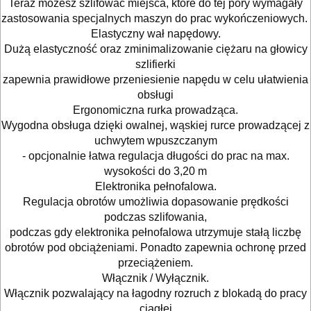
Teraz możesz szlifować miejsca, które do tej pory wymagały
tarczowe
zastosowania specjalnych maszyn do prac wykończeniowych.
Elastyczny wał napędowy.
piły
Dużą elastyczność oraz zminimalizowanie ciężaru na głowicy
do
szlifierki
zapewnia prawidłowe przeniesienie napędu w celu ułatwienia
betonu
obsługi
komórkowego
Ergonomiczna rurka prowadząca.
Wygodna obsługa dzięki owalnej, wąskiej rurce prowadzącej z
piły
uchwytem wpuszczanym
- opcjonalnie łatwa regulacja długości do prac na max.
szablowe
wysokości do 3,20 m
Elektronika pełnofalowa.
piły
Regulacja obrotów umożliwia dopasowanie prędkości
taśmowe
podczas szlifowania,
podczas gdy elektronika pełnofalowa utrzymuje stałą liczbę
pistolety
obrotów pod obciążeniami. Ponadto zapewnia ochronę przed
przeciążeniem.
elektryczne
Włącznik / Wyłącznik.
Włącznik pozwalający na łagodny rozruch z blokadą do pracy
polerki
ciągłej