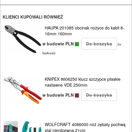
taśmowe
ukosnice
KLIENCI KUPOWALI RÓWNIEŻ
do
HAUPA 201085 obcinak nożyce do kabli 8-
16mm 160mm
drewna
w budowie PLN
(w
ukośnice
budowie)
do
metalu
KNIPEX 8606250 klucz szczypce płaskie
wielofunkcyjne
nastawne VDE 250mm
wiertarki
w budowie PLN
ręczne
wiertarki
WOLFCRAFT 4086000 nóż zębaty pochwą
stołowe
stal nierdzewna 21cm