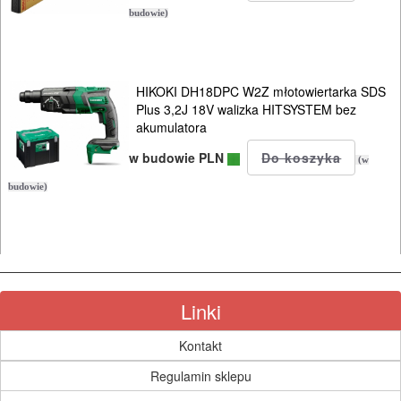
NARZĘDZIA
budowie)
BUDOWLANE
I
ELEKTRY..
HIKOKI DH18DPC W2Z młotowiertarka SDS
Plus 3,2J 18V walizka HITSYSTEM bez
akumulatora
GLAZURNICZE
AKCESORIA
w budowie PLN
(w
MASZYNKI
budowie)
URZĄDZENIA
BUDOWLANE
MASZYNY
Linki
NARZĘDZIA
BRUKARSKIE
Kontakt
Regulamin sklepu
OBRÓBKA