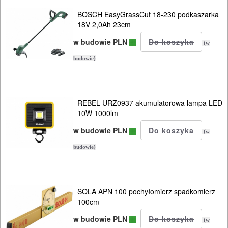
B&D
BOSCH EasyGrassCut 18-230 podkaszarka
18V 2,0Ah 23cm
ELEKTRONARZĘDZIA
w budowie PLN
(w
AKUMULATOROWE
budowie)
OSPRZĘT
I
REBEL URZ0937 akumulatorowa lampa LED
AKCESORIA
10W 1000lm
DO
w budowie PLN
(w
ELEKTRONARZĘDZI
budowie)
MAGAZYNOWANIE
I
TRANSPORTOWANIE
SOLA APN 100 pochyłomierz spadkomierz
100cm
POMIAROWE
w budowie PLN
(w