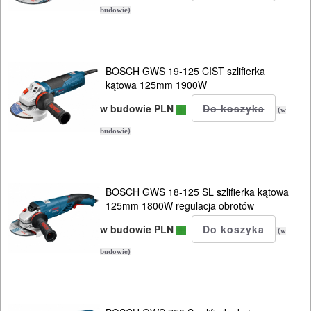
budowie)
MAGAZYNOWANIE
I
TRANSPORTOWANIE
BOSCH GWS 19-125 CIST szlifierka
kątowa 125mm 1900W
POMIAROWE
w budowie PLN
(w
NARZĘDZIA
budowie)
BUDOWLANE
I
ELEKTRY..
BOSCH GWS 18-125 SL szlifierka kątowa
125mm 1800W regulacja obrotów
GLAZURNICZE
w budowie PLN
(w
AKCESORIA
budowie)
MASZYNKI
URZĄDZENIA