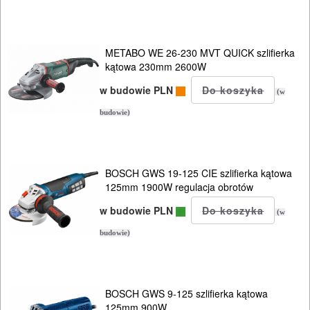
OSPRZĘT
HYDRAULICZNE
METABO WE 26-230 MVT QUICK szlifierka
NARZĘDZIA
kątowa 230mm 2600W
INSTALACYJNE,
w budowie PLN
(w
PALNIKI
budowie)
PNEUMATYCZNE
AKCESORIA
BOSCH GWS 19-125 CIE szlifierka kątowa
KOMPRESORY
125mm 1900W regulacja obrotów
NARZĘDZIA
w budowie PLN
(w
SPAWALNICTWO
budowie)
URZĄDZENIA
ROZRUCHOWE
BOSCH GWS 9-125 szlifierka kątowa
PROSTOWNIKI
125mm 900W