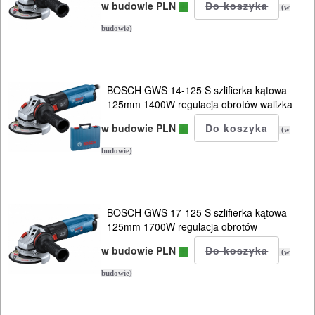
w budowie PLN
(w
wiertarki
budowie)
ręczne
wiertarki
BOSCH GWS 14-125 S szlifierka kątowa
stołowe
125mm 1400W regulacja obrotów walizka
w budowie PLN
(w
wiertnice
budowie)
wkrętarki
sieciowe
BOSCH GWS 17-125 S szlifierka kątowa
wycinarki
125mm 1700W regulacja obrotów
styropianu
w budowie PLN
(w
budowie)
wyrzynarki
zgrzewarki