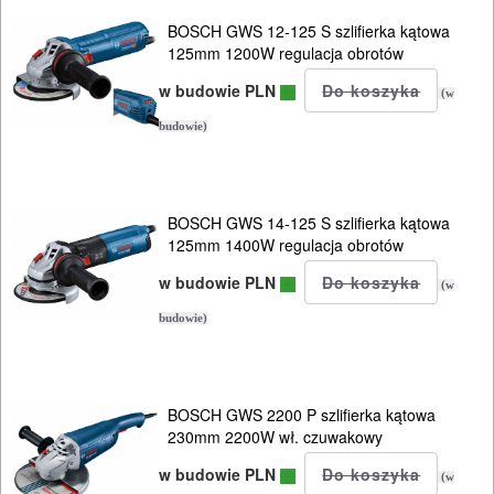
BOSCH GWS 12-125 S szlifierka kątowa
zszywacze
125mm 1200W regulacja obrotów
w budowie PLN
system
(w
nasadek
budowie)
MULTIEVO
B&D
BOSCH GWS 14-125 S szlifierka kątowa
125mm 1400W regulacja obrotów
ELEKTRONARZĘDZIA
w budowie PLN
AKUMULATOROWE
(w
budowie)
OSPRZĘT
I
AKCESORIA
BOSCH GWS 2200 P szlifierka kątowa
230mm 2200W wł. czuwakowy
DO
ELEKTRONARZĘDZI
w budowie PLN
(w