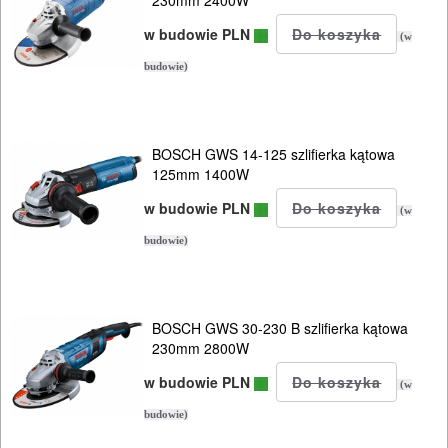
230mm 2400W
115/125mm
w budowie PLN
(w
150mm
budowie)
230mm
300mm
BOSCH GWS 14-125 szlifierka kątowa
125mm 1400W
szlifierki
w budowie PLN
(w
mimośrod.
budowie)
szlifierki
oscylacyjne
BOSCH GWS 30-230 B szlifierka kątowa
230mm 2800W
szlifierki
w budowie PLN
proste
(w
budowie)
szlifierki