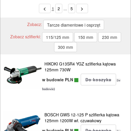
1
2
...
5
Zobacz:
Tarcze diamentowe i osprzęt
Zobacz szlifierki:
115/125 mm
150 mm
230 mm
300 mm
HIKOKI G13SR4 YGZ szlifierka kątowa
125mm 730W
w budowie PLN
(w
budowie)
BOSCH GWS 12-125 P szlifierka kątowa
125mm 1200W wł. czuwakowy
w budowie PLN