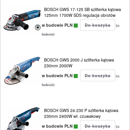
BOSCH GWS 17-125 SB szlifierka kątowa
125mm 1700W SDS regulacja obrotów
ELEKTRONARZĘDZIA
SIECIOWE
w budowie PLN
(w
budowie)
bruzdownice
frezarki
BOSCH GWS 2000 J szlifierka kątowa
klucze
230mm 2000W
udarowe
w budowie PLN
(w
budowie)
lamelownice
lutownice
BOSCH GWS 24-230 P szlifierka kątowa
mieszadła
230mm 2400W wł. czuwakowy
w budowie PLN
(w