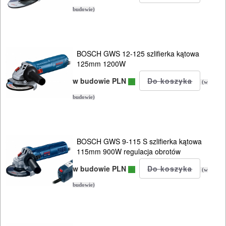
młotowiertarki
budowie)
młoty
udarowe
BOSCH GWS 12-125 szlifierka kątowa
nożyce
125mm 1200W
do
w budowie PLN
(w
blach
budowie)
odkurzacze
opalarki
BOSCH GWS 9-115 S szlifierka kątowa
115mm 900W regulacja obrotów
pilarki
w budowie PLN
(w
stołowe
budowie)
pilarki
tarczowe