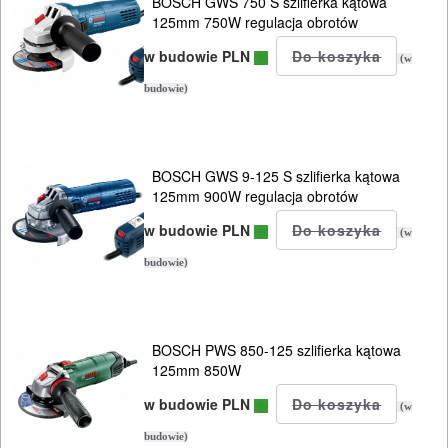
BUDOWLANE
BOSCH GWS 750 S szlifierka kątowa
125mm 750W regulacja obrotów
MASZYNY
w budowie PLN
NARZĘDZIA
(w
budowie)
BRUKARSKIE
OBRÓBKA
DREWNA
BOSCH GWS 9-125 S szlifierka kątowa
125mm 900W regulacja obrotów
OBRÓBKA
w budowie PLN
(w
METALU
budowie)
WARSZTATOWE
I
BOSCH PWS 850-125 szlifierka kątowa
RĘCZNE
125mm 850W
NARZĘDZIA
w budowie PLN
(w
I
budowie)