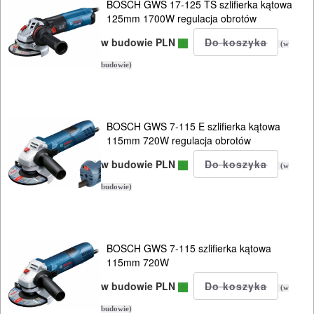
BOSCH GWS 17-125 TS szlifierka kątowa
125mm 1700W regulacja obrotów
piły
w budowie PLN
do
(w
betonu
budowie)
komórkowego
piły
BOSCH GWS 7-115 E szlifierka kątowa
115mm 720W regulacja obrotów
szablowe
w budowie PLN
(w
piły
budowie)
taśmowe
pistolety
BOSCH GWS 7-115 szlifierka kątowa
elektryczne
115mm 720W
polerki
w budowie PLN
(w
budowie)