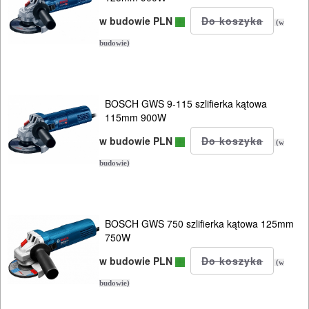
I
w budowie PLN
(w
OSPRZĘT
budowie)
AGREGATY
PRĄDOWE
BOSCH GWS 9-115 szlifierka kątowa
115mm 900W
ODZIEŻ
w budowie PLN
ROBOCZA
(w
I
budowie)
BHP
SPRZĘT
BOSCH GWS 750 szlifierka kątowa 125mm
750W
AGD
w budowie PLN
(w
OGRODNICZE
budowie)
NARZĘDZIA