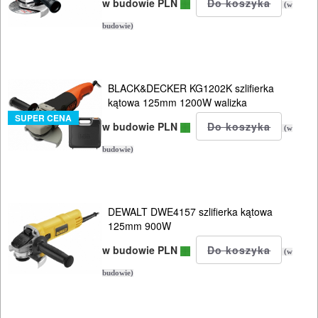
w budowie PLN
(w
budowie)
BLACK&DECKER KG1202K szlifierka
kątowa 125mm 1200W walizka
SUPER CENA
w budowie PLN
(w
budowie)
DEWALT DWE4157 szlifierka kątowa
125mm 900W
w budowie PLN
(w
budowie)