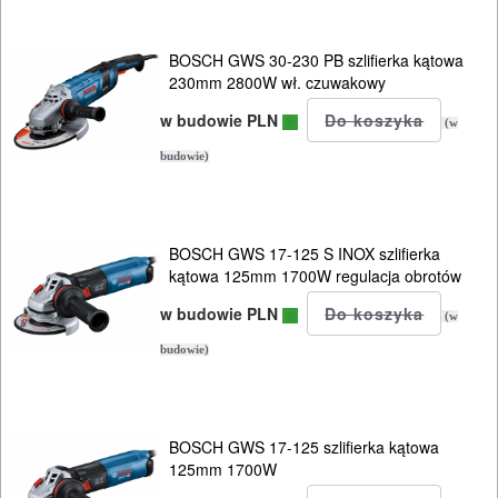
stołowe
BOSCH GWS 30-230 PB szlifierka kątowa
szlifierki
230mm 2800W wł. czuwakowy
tarczowe
w budowie PLN
(w
szlifierki
budowie)
taśmowe
ukosnice
BOSCH GWS 17-125 S INOX szlifierka
kątowa 125mm 1700W regulacja obrotów
do
drewna
w budowie PLN
(w
budowie)
ukośnice
do
metalu
BOSCH GWS 17-125 szlifierka kątowa
125mm 1700W
wielofunkcyjne