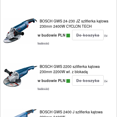
PROXXON
przecinarki
BOSCH GWS 24-230 JZ szlifierka kątowa
radia
230mm 2400W CYCLON TECH
budowlane
w budowie PLN
(w
budowie)
satyniarki
strugi,
BOSCH GWS 2200 szlifierka kątowa
heble
230mm 2200W wł. z blokadą
szlifierki
w budowie PLN
(w
budowlane
budowie)
szlifierki
kątowe
BOSCH GWS 2400 J szlifierka kątowa