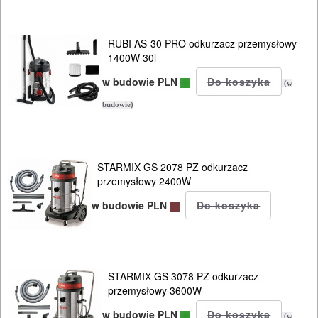
I
OSPRZĘT
RUBI AS-30 PRO odkurzacz przemysłowy
1400W 30l
AGREGATY
w budowie PLN
(w
PRĄDOWE
budowie)
ODZIEŻ
ROBOCZA
STARMIX GS 2078 PZ odkurzacz
I
przemysłowy 2400W
BHP
w budowie PLN
SPRZĘT
AGD
STARMIX GS 3078 PZ odkurzacz
OGRODNICZE
przemysłowy 3600W
NARZĘDZIA
w budowie PLN
(w