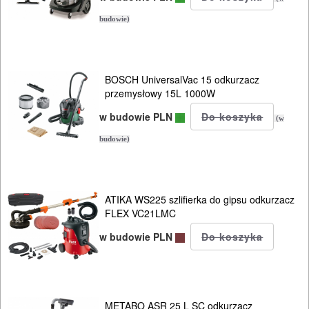
PILARKI-
budowie)
KOSIARKI-
KOSY
MYJKI
BOSCH UniversalVac 15 odkurzacz
przemysłowy 15L 1000W
CIŚNIENIOWE
w budowie PLN
(w
budowie)
ATIKA WS225 szlifierka do gipsu odkurzacz
FLEX VC21LMC
w budowie PLN
METABO ASR 25 L SC odkurzacz