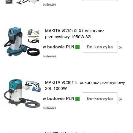
budowie)
MAKITA VC3210LX1 odkurzacz
przemysłowy 1050W 32L
w budowie PLN
(w
budowie)
MAKITA VC3011L odkurzacz przemysłowy
30L 1000W
w budowie PLN
(w
budowie)
ELEKTRONARZĘDZIA