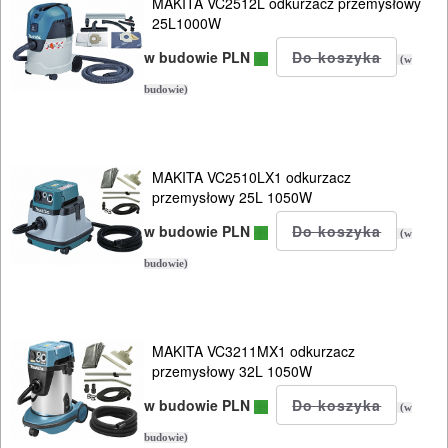
MAKITA VC2512L odkurzacz przemysłowy
SIECIOWE
25L1000W
bruzdownice
w budowie PLN
(w
budowie)
frezarki
klucze
MAKITA VC2510LX1 odkurzacz
udarowe
przemysłowy 25L 1050W
lamelownice
w budowie PLN
(w
budowie)
lutownice
mieszadła
MAKITA VC3211MX1 odkurzacz
młotowiertarki
przemysłowy 32L 1050W
w budowie PLN
(w
młoty
budowie)