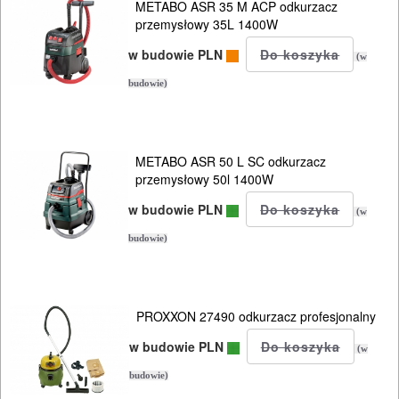
OSPRZĘT
METABO ASR 35 M ACP odkurzacz
przemysłowy 35L 1400W
HYDRAULICZNE
w budowie PLN
(w
NARZĘDZIA
budowie)
INSTALACYJNE,
PALNIKI
METABO ASR 50 L SC odkurzacz
PNEUMATYCZNE
przemysłowy 50l 1400W
AKCESORIA
w budowie PLN
(w
KOMPRESORY
budowie)
NARZĘDZIA
SPAWALNICTWO
PROXXON 27490 odkurzacz profesjonalny
URZĄDZENIA
w budowie PLN
(w
ROZRUCHOWE
budowie)
PROSTOWNIKI