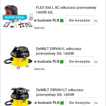
taśmowe
FLEX S44 L AC odkurzacz przemysłowy
1400W 42L
pistolety
SUPER CENA
w budowie PLN
(w
elektryczne
budowie)
polerki
PROXXON
DeWALT DWV901L odkurzacz
przemysłowy 30L 1400W
przecinarki
w budowie PLN
(w
radia
budowie)
budowlane
satyniarki
DeWALT DWV901LT odkurzacz
przemysłowy 30L 1400W
strugi,
w budowie PLN
(w