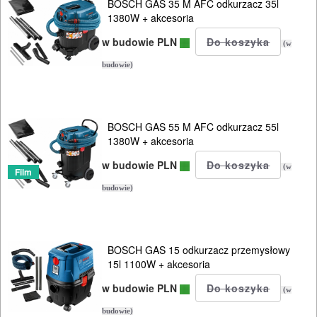
BOSCH GAS 35 M AFC odkurzacz 35l
stołowe
1380W + akcesoria
w budowie PLN
szlifierki
(w
tarczowe
budowie)
szlifierki
taśmowe
BOSCH GAS 55 M AFC odkurzacz 55l
1380W + akcesoria
ukosnice
w budowie PLN
(w
Film
do
budowie)
drewna
ukośnice
BOSCH GAS 15 odkurzacz przemysłowy
do
15l 1100W + akcesoria
metalu
w budowie PLN
(w
wielofunkcyjne
budowie)