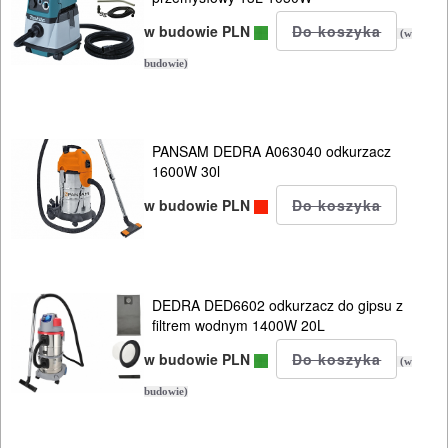
opalarki
w budowie PLN
(w
pilarki
budowie)
stołowe
pilarki
PANSAM DEDRA A063040 odkurzacz
1600W 30l
tarczowe
w budowie PLN
piły
do
betonu
DEDRA DED6602 odkurzacz do gipsu z
komórkowego
filtrem wodnym 1400W 20L
w budowie PLN
piły
(w
szablowe
budowie)
piły