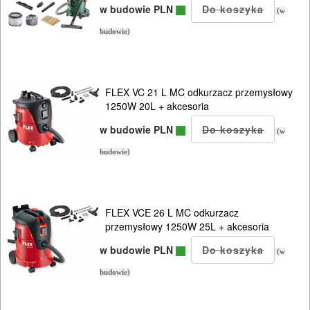
zgrzewarki
w budowie PLN
(w
zszywacze
budowie)
system
nasadek
FLEX VC 21 L MC odkurzacz przemysłowy
MULTIEVO
1250W 20L + akcesoria
B&D
w budowie PLN
(w
budowie)
ELEKTRONARZĘDZIA
AKUMULATOROWE
FLEX VCE 26 L MC odkurzacz
OSPRZĘT
przemysłowy 1250W 25L + akcesoria
I
w budowie PLN
(w
AKCESORIA
budowie)
DO
ELEKTRONARZĘDZI