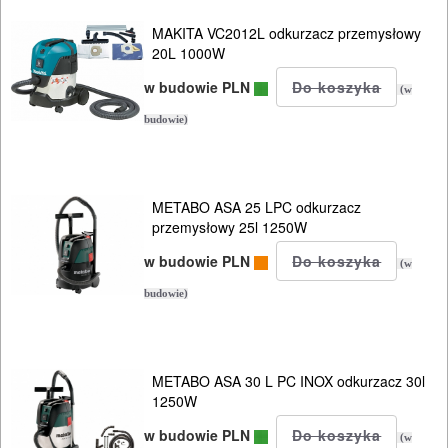
MAGAZYNOWANIE
MAKITA VC2012L odkurzacz przemysłowy
20L 1000W
I
w budowie PLN
TRANSPORTOWANIE
(w
budowie)
POMIAROWE
NARZĘDZIA
BUDOWLANE
METABO ASA 25 LPC odkurzacz
przemysłowy 25l 1250W
I
w budowie PLN
ELEKTRY..
(w
budowie)
GLAZURNICZE
AKCESORIA
MASZYNKI
METABO ASA 30 L PC INOX odkurzacz 30l
1250W
URZĄDZENIA
w budowie PLN
(w