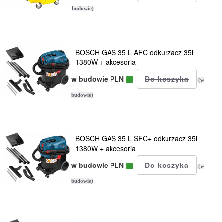
heble
budowie)
szlifierki
budowlane
BOSCH GAS 35 L AFC odkurzacz 35l
szlifierki
1380W + akcesoria
kątowe
w budowie PLN
(w
budowie)
szlifierki
mimośrod.
szlifierki
BOSCH GAS 35 L SFC+ odkurzacz 35l
1380W + akcesoria
oscylacyjne
w budowie PLN
(w
szlifierki
budowie)
proste
szlifierki