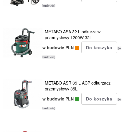
BUDOWLANE
budowie)
MASZYNY
NARZĘDZIA
BRUKARSKIE
METABO ASA 32 L odkurzacz
przemysłowy 1200W 32l
OBRÓBKA
w budowie PLN
(w
DREWNA
budowie)
OBRÓBKA
METALU
METABO ASR 35 L ACP odkurzacz
WARSZTATOWE
przemysłowy 35L
I
w budowie PLN
(w
RĘCZNE
budowie)
NARZĘDZIA
I