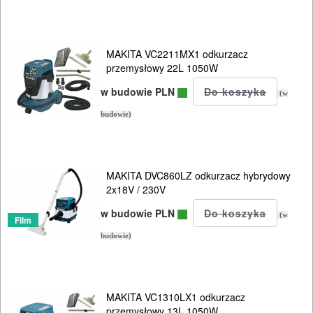
udarowe
nożyce
MAKITA VC2211MX1 odkurzacz
do
przemysłowy 22L 1050W
blach
w budowie PLN
(w
odkurzacze
budowie)
klasy-
L
MAKITA DVC860LZ odkurzacz hybrydowy
2x18V / 230V
klasy-
w budowie PLN
M
(w
Film
budowie)
/
H
specjalistyczne
MAKITA VC1310LX1 odkurzacz
przemysłowy 13L 1050W