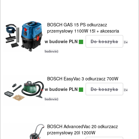
wiertarki
ręczne
BOSCH GAS 15 PS odkurzacz
przemysłowy 1100W 15l + akcesoria
wiertarki
w budowie PLN
(w
stołowe
budowie)
wiertnice
wkrętarki
BOSCH EasyVac 3 odkurzacz 700W
sieciowe
w budowie PLN
(w
wycinarki
budowie)
styropianu
wyrzynarki
BOSCH AdvancedVac 20 odkurzacz
przemysłowy 20l 1200W