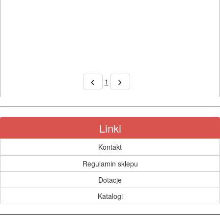
piły
do
betonu
komórkowego
1
piły
szablowe
piły
Linki
taśmowe
Kontakt
pistolety
Regulamin sklepu
elektryczne
Dotacje
Katalogi
polerki