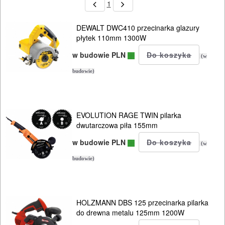
1
DEWALT DWC410 przecinarka glazury
ELEKTRONARZĘDZIA
płytek 110mm 1300W
SIECIOWE
w budowie PLN
(w
bruzdownice
budowie)
frezarki
klucze
EVOLUTION RAGE TWIN pilarka
dwutarczowa piła 155mm
udarowe
w budowie PLN
(w
lamelownice
budowie)
lutownice
mieszadła
HOLZMANN DBS 125 przecinarka pilarka
do drewna metalu 125mm 1200W