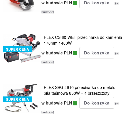
młotowiertarki
w budowie PLN
(w
młoty
budowie)
udarowe
nożyce
FLEX CS 60 WET przecinarka do kamienia
170mm 1400W
do
SUPER CENA
w budowie PLN
blach
(w
budowie)
odkurzacze
opalarki
FLEX SBG 4910 przecinarka do metalu
piła taśmowa 850W + 4 brzeszczoty
pilarki
SUPER CENA
w budowie PLN
stołowe
(w
budowie)
pilarki
tarczowe