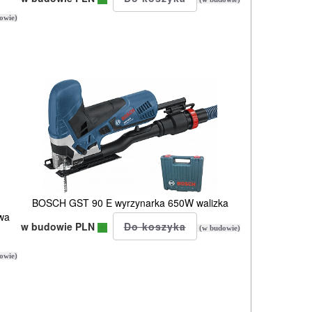
owie)
BOSCH GST 90 E wyrzynarka 650W walizka
wa
w budowie PLN
(w budowie)
owie)