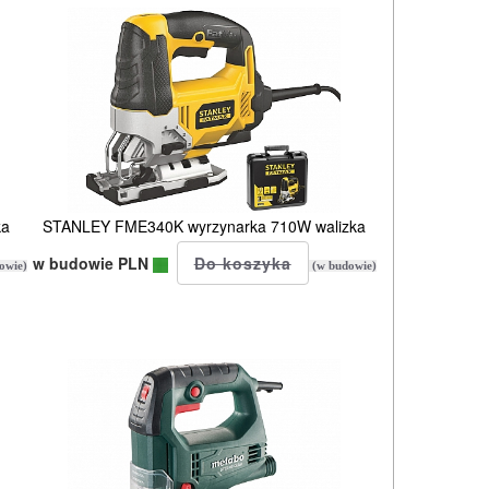
ka
STANLEY FME340K wyrzynarka 710W walizka
w budowie PLN
owie)
(w budowie)