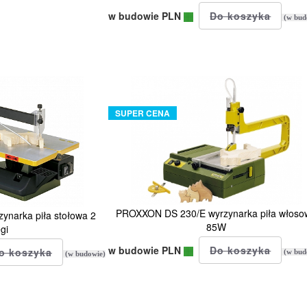
w budowie PLN
(w bud
SUPER CENA
PROXXON DS 230/E wyrzynarka piła włoso
narka piła stołowa 2
85W
gi
w budowie PLN
(w bud
(w budowie)