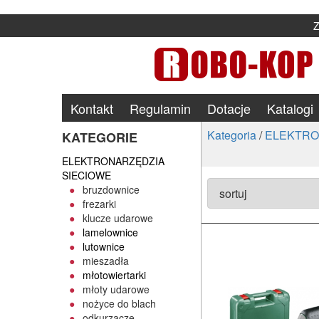
Kontakt
Regulamin
Dotacje
Katalogi
Kategoria
/
ELEKTRO
KATEGORIE
ELEKTRONARZĘDZIA
SIECIOWE
bruzdownice
frezarki
klucze udarowe
lamelownice
lutownice
mieszadła
młotowiertarki
młoty udarowe
nożyce do blach
odkurzacze