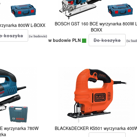
BOSCH GST 160 BCE wyrzynarka 800W L
rzynarka 800W L-BOXX
BOXX
(w budowie)
w budowie PLN
(w bud
E wyrzynarka 780W
BLACK&DECKER KS501 wyrzynarka 400
zka