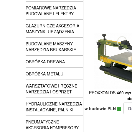
POMIAROWE NARZĘDZIA
BUDOWLANE I ELEKTRY..
GLAZURNICZE AKCESORIA
MASZYNKI URZĄDZENIA
BUDOWLANE MASZYNY
NARZĘDZIA BRUKARSKIE
OBRÓBKA DREWNA
OBRÓBKA METALU
WARSZTATOWE I RĘCZNE
NARZĘDZIA I OSPRZĘT
PROXXON DS 460 wyrzy
bie
HYDRAULICZNE NARZĘDZIA
w budowie PLN
INSTALACYJNE, PALNIKI
PNEUMATYCZNE
AKCESORIA KOMPRESORY