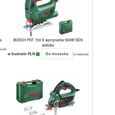
a
BOSCH PST 700 E wyrzynarka 500W SDS
walizka
owie)
w budowie PLN
(w budowie)