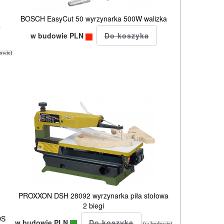
BOSCH EasyCut 50 wyrzynarka 500W walizka
a
w budowie PLN
owie)
PROXXON DSH 28092 wyrzynarka piła stołowa
2 biegi
DS
w budowie PLN
(w budowie)