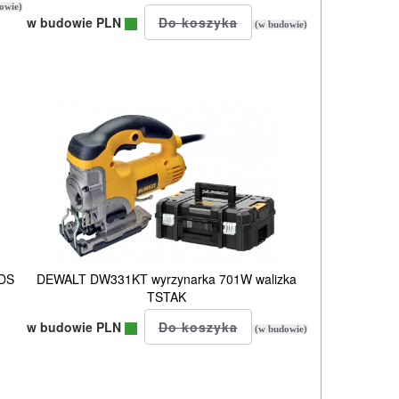
owie)
w budowie PLN
(w budowie)
SDS
DEWALT DW331KT wyrzynarka 701W walizka
TSTAK
w budowie PLN
(w budowie)