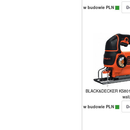
w budowie PLN
BLACK&DECKER KS801
wali
w budowie PLN