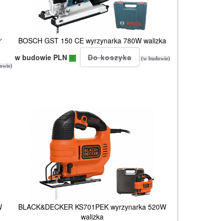
-
BOSCH GST 150 CE wyrzynarka 780W walizka
w budowie PLN
(w budowie)
owie)
W
BLACK&DECKER KS701PEK wyrzynarka 520W
walizka