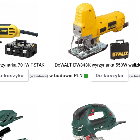
zynarka 701W TSTAK
DeWALT DW343K wyrzynarka 550W waliz
w budowie PLN
(w budowie)
(w bud