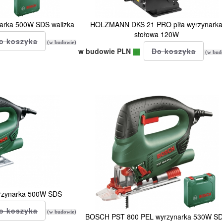
arka 500W SDS walizka
HOLZMANN DKS 21 PRO piła wyrzynark
stołowa 120W
(w budowie)
w budowie PLN
(w bud
rzynarka 500W SDS
(w budowie)
BOSCH PST 800 PEL wyrzynarka 530W S