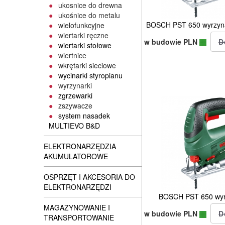
ukosnice do drewna
ukośnice do metalu
BOSCH PST 650 wyrzyn
wielofunkcyjne
wiertarki ręczne
w budowie PLN
wiertarki stołowe
wiertnice
wkrętarki sieciowe
wycinarki styropianu
wyrzynarki
zgrzewarki
zszywacze
system nasadek
MULTIEVO B&D
ELEKTRONARZĘDZIA
AKUMULATOROWE
OSPRZĘT I AKCESORIA DO
ELEKTRONARZĘDZI
BOSCH PST 650 wy
MAGAZYNOWANIE I
w budowie PLN
TRANSPORTOWANIE