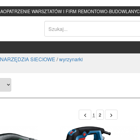
ZAOPATRZENIE WARSZTATÓW I FIRM REMONTOWO-BUDOWLANYC
NARZĘDZIA SIECIOWE
/
wyrzynarki
1
2