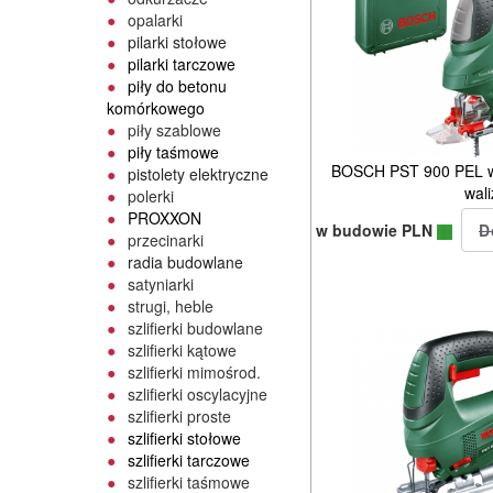
opalarki
pilarki stołowe
pilarki tarczowe
piły do betonu
komórkowego
piły szablowe
piły taśmowe
BOSCH PST 900 PEL 
pistolety elektryczne
wali
polerki
PROXXON
w budowie PLN
przecinarki
radia budowlane
satyniarki
strugi, heble
szlifierki budowlane
szlifierki kątowe
szlifierki mimośrod.
szlifierki oscylacyjne
szlifierki proste
szlifierki stołowe
szlifierki tarczowe
szlifierki taśmowe