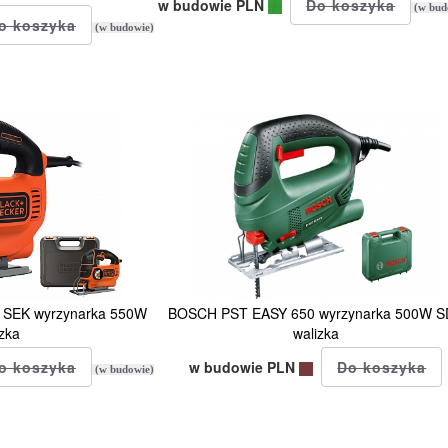
w budowie PLN
(w bud
(w budowie)
SEK wyrzynarka 550W
BOSCH PST EASY 650 wyrzynarka 500W 
zka
walizka
w budowie PLN
(w budowie)