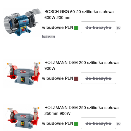
polerki
BOSCH GBG 60-20 szlifierka stołowa
PROXXON
600W 200mm
w budowie PLN
przecinarki
(w
budowie)
radia
budowlane
HOLZMANN DSM 200 szlifierka stołowa
satyniarki
900W
w budowie PLN
strugi,
heble
szlifierki
HOLZMANN DSM 250 szlifierka stołowa
budowlane
250mm 900W
w budowie PLN
szlifierki
(w