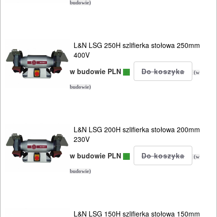
kątowe
budowie)
szlifierki
mimośrod.
L&N LSG 250H szlifierka stołowa 250mm
400V
szlifierki
w budowie PLN
(w
oscylacyjne
budowie)
szlifierki
proste
L&N LSG 200H szlifierka stołowa 200mm
230V
szlifierki
stołowe
w budowie PLN
(w
budowie)
szlifierki
tarczowe
L&N LSG 150H szlifierka stołowa 150mm