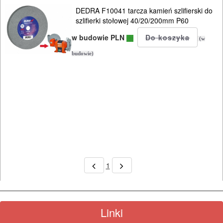
DEDRA F10041 tarcza kamień szlifierski do
MAGAZYNOWANIE
szlifierki stołowej 40/20/200mm P60
I
w budowie PLN
(w
TRANSPORTOWANIE
budowie)
POMIAROWE
NARZĘDZIA
BUDOWLANE
I
ELEKTRY..
GLAZURNICZE
1
AKCESORIA
MASZYNKI
URZĄDZENIA
Linki