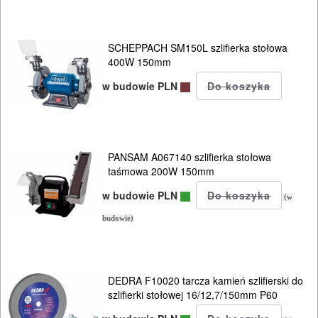
wielofunkcyjne
wiertarki
SCHEPPACH SM150L szlifierka stołowa
ręczne
400W 150mm
w budowie PLN
wiertarki
stołowe
wiertnice
PANSAM A067140 szlifierka stołowa
taśmowa 200W 150mm
wkrętarki
w budowie PLN
sieciowe
(w
budowie)
wycinarki
styropianu
DEDRA F10020 tarcza kamień szlifierski do
wyrzynarki
szlifierki stołowej 16/12,7/150mm P60