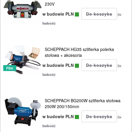
szlifierki
230V
taśmowe
w budowie PLN
(w
ukosnice
budowie)
do
drewna
SCHEPPACH HG35 szlifierka polerka
z
stołowa + akcesoria
posuwem
w budowie PLN
(w
Film
budowie)
bez
posuwu
ukośnice
SCHEPPACH BG200W szlifierka stołowa
250W 200/150mm
do
w budowie PLN
metalu
(w
budowie)