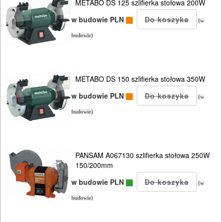
pilarki
METABO DS 125 szlifierka stołowa 200W
tarczowe
w budowie PLN
(w
piły
budowie)
do
betonu
METABO DS 150 szlifierka stołowa 350W
komórkowego
w budowie PLN
(w
piły
budowie)
szablowe
piły
PANSAM A067130 szlifierka stołowa 250W
taśmowe
150/200mm
w budowie PLN
pistolety
(w
elektryczne
budowie)