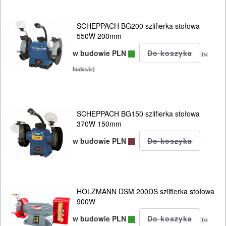
SCHEPPACH BG200 szlifierka stołowa
550W 200mm
ELEKTRONARZĘDZIA
w budowie PLN
(w
SIECIOWE
budowie)
bruzdownice
frezarki
SCHEPPACH BG150 szlifierka stołowa
370W 150mm
klucze
w budowie PLN
udarowe
lamelownice
HOLZMANN DSM 200DS szlifierka stołowa
lutownice
900W
w budowie PLN
(w
mieszadła