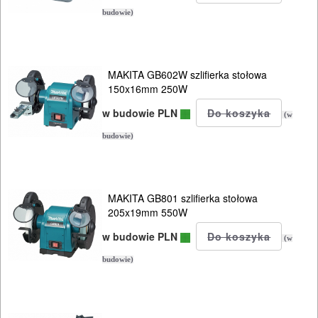
budowie)
młotowiertarki
młoty
MAKITA GB602W szlifierka stołowa
udarowe
150x16mm 250W
w budowie PLN
nożyce
(w
do
budowie)
blach
odkurzacze
MAKITA GB801 szlifierka stołowa
205x19mm 550W
opalarki
w budowie PLN
(w
pilarki
budowie)
stołowe