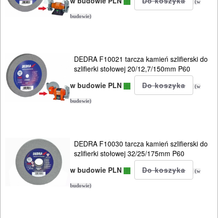
w budowie PLN
zgrzewarki
(w
budowie)
zszywacze
system
DEDRA F10021 tarcza kamień szlifierski do
nasadek
szlifierki stołowej 20/12,7/150mm P60
MULTIEVO
w budowie PLN
(w
B&D
budowie)
ELEKTRONARZĘDZIA
AKUMULATOROWE
DEDRA F10030 tarcza kamień szlifierski do
szlifierki stołowej 32/25/175mm P60
OSPRZĘT
I
w budowie PLN
(w
AKCESORIA
budowie)
DO
ELEKTRONARZĘDZI