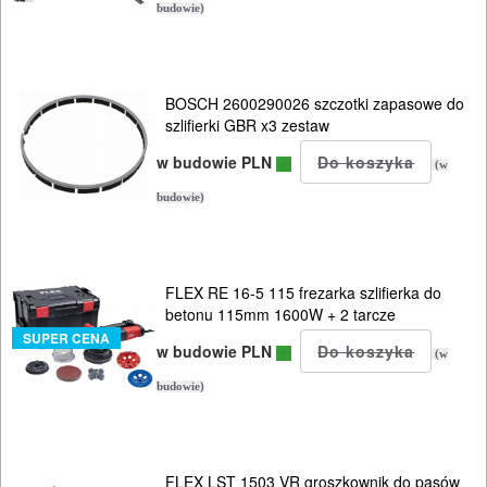
ELEKTRONARZĘDZI
budowie)
MAGAZYNOWANIE
I
BOSCH 2600290026 szczotki zapasowe do
szlifierki GBR x3 zestaw
TRANSPORTOWANIE
w budowie PLN
(w
POMIAROWE
budowie)
NARZĘDZIA
BUDOWLANE
I
FLEX RE 16-5 115 frezarka szlifierka do
betonu 115mm 1600W + 2 tarcze
ELEKTRY..
SUPER CENA
w budowie PLN
(w
GLAZURNICZE
budowie)
AKCESORIA
MASZYNKI
URZĄDZENIA
FLEX LST 1503 VR groszkownik do pasów