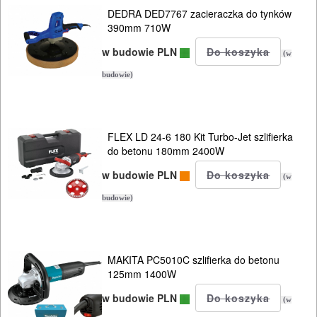
tarczowe
DEDRA DED7767 zacieraczka do tynków
390mm 710W
piły
w budowie PLN
(w
do
budowie)
betonu
komórkowego
FLEX LD 24-6 180 Kit Turbo-Jet szlifierka
piły
do betonu 180mm 2400W
szablowe
w budowie PLN
(w
piły
budowie)
taśmowe
pistolety
MAKITA PC5010C szlifierka do betonu
125mm 1400W
elektryczne
w budowie PLN
(w
polerki