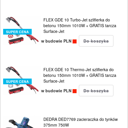
I
OSPRZĘT
FLEX GDE 10 Turbo-Jet szlifierka do
HYDRAULICZNE
betonu 150mm 1010W + GRATIS tarcza
Surface-Jet
NARZĘDZIA
SUPER CENA
INSTALACYJNE,
w budowie PLN
PALNIKI
PNEUMATYCZNE
FLEX GDE 10 Thermo-Jet szlifierka do
AKCESORIA
betonu 150mm 1010W + GRATIS tarcza
KOMPRESORY
Surface-Jet
SUPER CENA
NARZĘDZIA
w budowie PLN
SPAWALNICTWO
URZĄDZENIA
DEDRA DED7769 zacieraczka do tynków
375mm 750W
ROZRUCHOWE