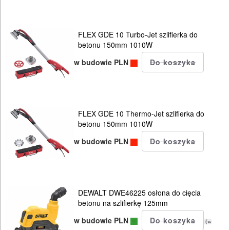
szlifierki
stołowe
FLEX GDE 10 Turbo-Jet szlifierka do
betonu 150mm 1010W
szlifierki
w budowie PLN
tarczowe
szlifierki
taśmowe
FLEX GDE 10 Thermo-Jet szlifierka do
betonu 150mm 1010W
ukosnice
w budowie PLN
do
drewna
ukośnice
DEWALT DWE46225 osłona do cięcia
do
betonu na szlifierkę 125mm
metalu
w budowie PLN
(w