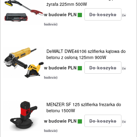
żyrafa 225mm 500W
115/125mm
w budowie PLN
(w
budowie)
150mm
230mm
DeWALT DWE46106 szlifierka kątowa do
300mm
betonu z osłoną 125mm 900W
w budowie PLN
(w
szlifierki
budowie)
mimośrod.
szlifierki
oscylacyjne
MENZER SF 125 szlifierka frezarka do
betonu 1500W
szlifierki
w budowie PLN
(w
proste
budowie)