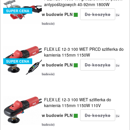
antypoślizgowych 40-92mm 1800W
BUDOWLANE
SUPER CENA
w budowie PLN
(w
MASZYNY
budowie)
NARZĘDZIA
BRUKARSKIE
FLEX LE 12-3 100 WET PRCD szlifierka do
OBRÓBKA
kamienia 115mm 1150W
DREWNA
SUPER CENA
w budowie PLN
(w
OBRÓBKA
budowie)
METALU
WARSZTATOWE
FLEX LE 12-3 100 WET szlifierka do
I
kamienia 115mm 1150W 110V
RĘCZNE
w budowie PLN
(w
NARZĘDZIA
budowie)