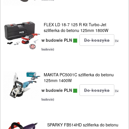
ELEKTRONARZĘDZIA
FLEX LD 18-7 125 R Kit Turbo-Jet
szlifierka do betonu 125mm 1800W
SIECIOWE
w budowie PLN
(w
bruzdownice
budowie)
frezarki
klucze
MAKITA PC5001C szlifierka do betonu
125mm 1400W
udarowe
w budowie PLN
(w
lamelownice
budowie)
lutownice
mieszadła
SPARKY FB514HD szlifierka do betonu