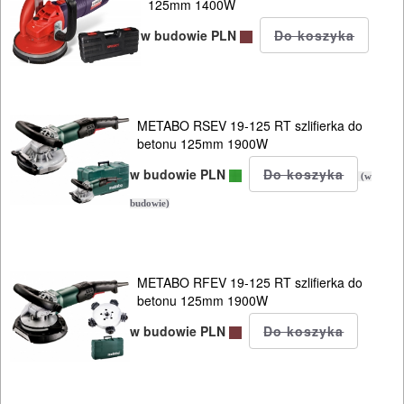
125mm 1400W
młotowiertarki
w budowie PLN
młoty
udarowe
METABO RSEV 19-125 RT szlifierka do
nożyce
betonu 125mm 1900W
do
w budowie PLN
(w
blach
budowie)
odkurzacze
opalarki
METABO RFEV 19-125 RT szlifierka do
betonu 125mm 1900W
pilarki
w budowie PLN
stołowe
pilarki