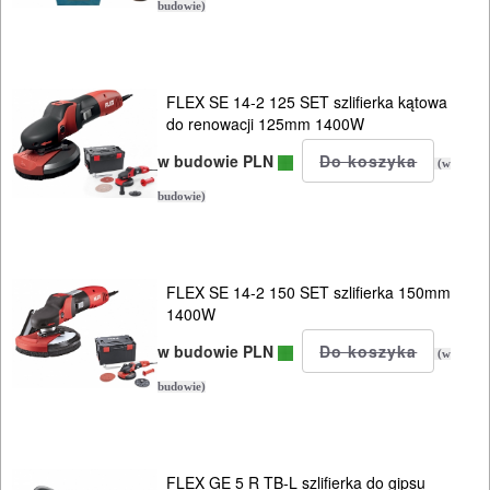
budowie)
PROXXON
przecinarki
FLEX SE 14-2 125 SET szlifierka kątowa
do renowacji 125mm 1400W
radia
w budowie PLN
(w
budowlane
budowie)
satyniarki
strugi,
FLEX SE 14-2 150 SET szlifierka 150mm
heble
1400W
w budowie PLN
(w
szlifierki
budowie)
budowlane
szlifierki
FLEX GE 5 R TB-L szlifierka do gipsu
kątowe