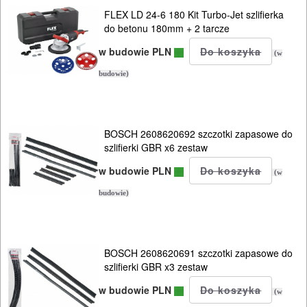
FLEX LD 24-6 180 Kit Turbo-Jet szlifierka
zgrzewarki
do betonu 180mm + 2 tarcze
zszywacze
w budowie PLN
(w
budowie)
system
nasadek
MULTIEVO
BOSCH 2608620692 szczotki zapasowe do
B&D
szlifierki GBR x6 zestaw
w budowie PLN
(w
ELEKTRONARZĘDZIA
budowie)
AKUMULATOROWE
OSPRZĘT
I
BOSCH 2608620691 szczotki zapasowe do
szlifierki GBR x3 zestaw
AKCESORIA
w budowie PLN
DO
(w