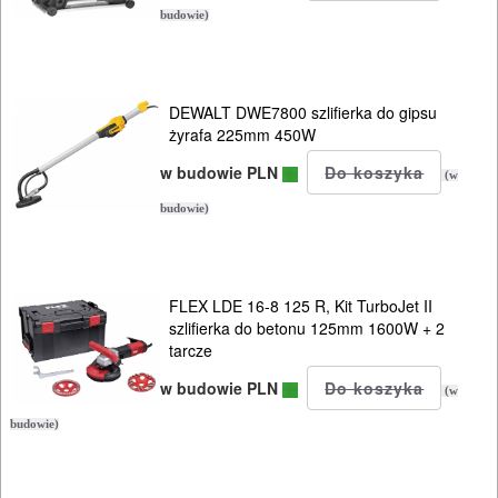
budowie)
wielofunkcyjne
wiertarki
ręczne
DEWALT DWE7800 szlifierka do gipsu
żyrafa 225mm 450W
wiertarki
w budowie PLN
(w
stołowe
budowie)
wiertnice
wkrętarki
FLEX LDE 16-8 125 R, Kit TurboJet II
szlifierka do betonu 125mm 1600W + 2
sieciowe
tarcze
wycinarki
w budowie PLN
(w
styropianu
budowie)
wyrzynarki