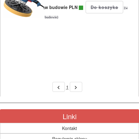
PROSTOWNIKI
w budowie PLN
(w
I
budowie)
OSPRZĘT
AGREGATY
PRĄDOWE
ODZIEŻ
ROBOCZA
I
1
BHP
SPRZĘT
Linki
AGD
Kontakt
OGRODNICZE
Regulamin sklepu