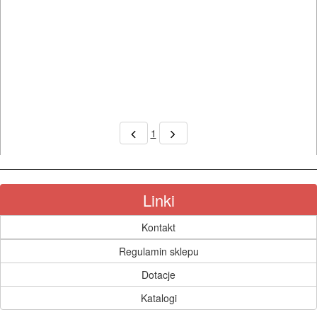
do
betonu
komórkowego
piły
szablowe
piły
1
taśmowe
pistolety
Linki
elektryczne
Kontakt
polerki
Regulamin sklepu
Dotacje
PROXXON
Katalogi
przecinarki