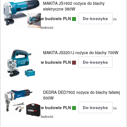
MAKITA JS1602 nożyce do blachy
klasy-
elektryczne 380W
M
w budowie PLN
(w
/
budowie)
H
specjalistyczne
MAKITA JS3201J nożyce do blachy 700W
opalarki
w budowie PLN
pilarki
stołowe
DEDRA DED7502 nożyce do blachy falistej
pilarki
500W
tarczowe
w budowie PLN
(w
budowie)
piły