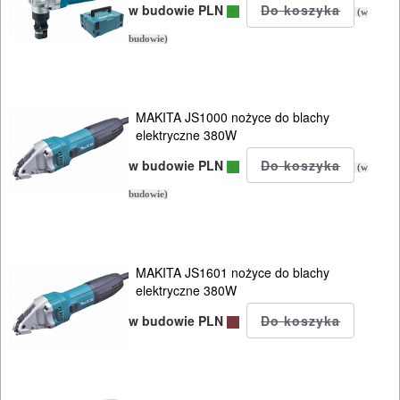
w budowie PLN
(w
lutownice
budowie)
mieszadła
młotowiertarki
MAKITA JS1000 nożyce do blachy
elektryczne 380W
młoty
w budowie PLN
(w
udarowe
budowie)
nożyce
do
blach
MAKITA JS1601 nożyce do blachy
elektryczne 380W
odkurzacze
w budowie PLN
klasy-
L