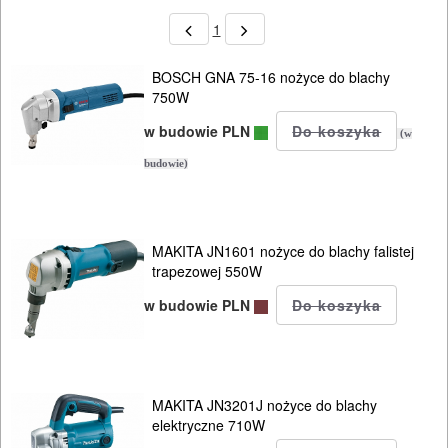
1
BOSCH GNA 75-16 nożyce do blachy
750W
w budowie PLN
(w
budowie)
ELEKTRONARZĘDZIA
SIECIOWE
bruzdownice
MAKITA JN1601 nożyce do blachy falistej
trapezowej 550W
frezarki
w budowie PLN
klucze
udarowe
MAKITA JN3201J nożyce do blachy
lamelownice
elektryczne 710W