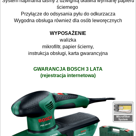
System napinania taśmy z dźwignią ułatwia wymianę papieru
stołowe
ściernego
Przyłącze do odsysania pyłu do odkurzacza
Wygodna obsługa również dla osób leworęcznych
pilarki
tarczowe
WYPOSAŻENIE
walizka
piły
mikrofiltr, papier ścierny,
instrukcja obsługi, karta gwarancyjna
do
betonu
GWARANCJA BOSCH 3 LATA
komórkowego
(rejestracja internetowa)
piły
szablowe
piły
taśmowe