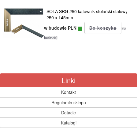
SOLA SRG 250 kątownik stolarski stalowy
wiertarki
250 x 145mm
stołowe
w budowie PLN
(w
wiertnice
budowie)
wkrętarki
sieciowe
wycinarki
Linki
styropianu
Kontakt
wyrzynarki
Regulamin sklepu
zgrzewarki
Dotacje
Katalogi
zszywacze