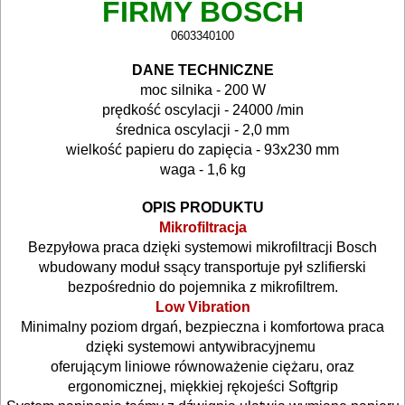
FIRMY BOSCH
lutownice
0603340100
mieszadła
DANE TECHNICZNE
moc silnika - 200 W
młotowiertarki
prędkość oscylacji - 24000 /min
średnica oscylacji - 2,0 mm
młoty
wielkość papieru do zapięcia - 93x230 mm
waga - 1,6 kg
udarowe
OPIS PRODUKTU
nożyce
Mikrofiltracja
do
Bezpyłowa praca dzięki systemowi mikrofiltracji Bosch
wbudowany moduł ssący transportuje pył szlifierski
blach
bezpośrednio do pojemnika z mikrofiltrem.
Low Vibration
odkurzacze
Minimalny poziom drgań, bezpieczna i komfortowa praca
dzięki systemowi antywibracyjnemu
opalarki
oferującym liniowe równoważenie ciężaru, oraz
ergonomicznej, miękkiej rękojeści Softgrip
pilarki