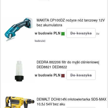
budowlane
szlifierki
kątowe
MAKITA CP100DZ nożyce nóż tarczowy 12V
bez akumulatora
szlifierki
w budowie PLN
(w
mimośrod.
budowie)
szlifierki
oscylacyjne
DEDRA 882206 filtr do myjki ciśnieniowej
DED8821 DED8822
szlifierki
w budowie PLN
proste
szlifierki
stołowe
DEWALT DCH614N młotowiertarka SDS-MAX
10,5J 54V bez aku
szlifierki