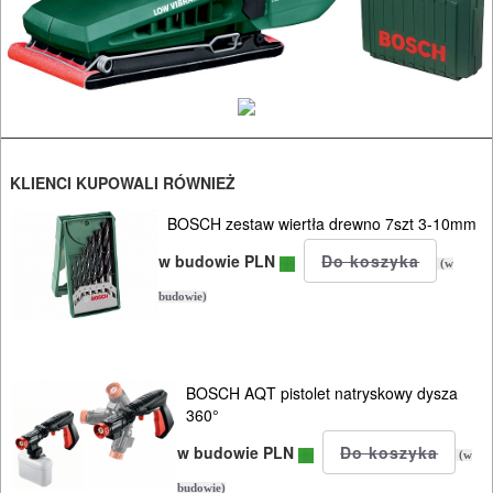
pistolety
elektryczne
polerki
PROXXON
KLIENCI KUPOWALI RÓWNIEŻ
przecinarki
BOSCH zestaw wiertła drewno 7szt 3-10mm
radia
w budowie PLN
(w
budowlane
budowie)
satyniarki
strugi,
BOSCH AQT pistolet natryskowy dysza
heble
360°
w budowie PLN
szlifierki
(w
budowie)