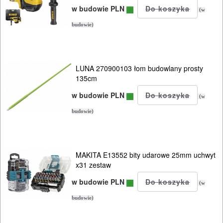
w budowie PLN
tarczowe
(w
budowie)
szlifierki
taśmowe
LUNA 270900103 łom budowlany prosty
ukosnice
135cm
do
w budowie PLN
(w
drewna
budowie)
ukośnice
do
MAKITA E13552 bity udarowe 25mm uchwyt
metalu
x31 zestaw
wielofunkcyjne
w budowie PLN
(w
budowie)
wiertarki
ręczne