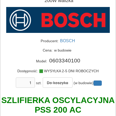
200W walizka
BOSCH
Producent:
ELEKTRONARZĘDZIA
Cena:
w budowie
SIECIOWE
0603340100
Model:
bruzdownice
Dostępność:
WYSYŁKA 2-5 DNI ROBOCZYCH
frezarki
szt.
(w budowie)
klucze
udarowe
SZLIFIERKA OSCYLACYJNA
PSS 200 AC
lamelownice