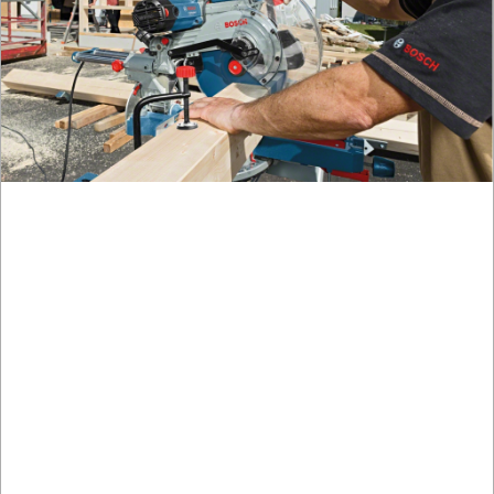
mimośrod.
szlifierki
oscylacyjne
szlifierki
proste
szlifierki
stołowe
szlifierki
tarczowe
szlifierki
taśmowe