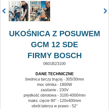
ELEKTRONARZĘDZIA
SIECIOWE
bruzdownice
UKOŚNICA Z POSUWEM
frezarki
GCM 12 SDE
klucze
FIRMY BOSCH
udarowe
0601B23100
lamelownice
DANE TECHNICZNE
lutownice
średnica tarczy tnącej - 305/30mm
moc silnika - 1800W
mieszadła
zasilanie - 230V
prędkość obrotowa - 3100-4000/min
młotowiertarki
maks. cięcie 90° - 120x400mm
obrót talerza w prawo - 52°