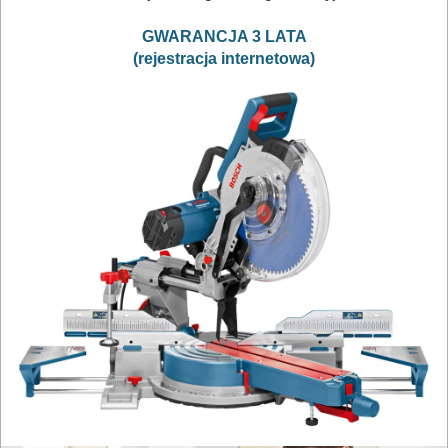
piły
do
GWARANCJA 3 LATA
(rejestracja internetowa)
betonu
komórkowego
piły
szablowe
piły
taśmowe
pistolety
elektryczne
polerki
PROXXON