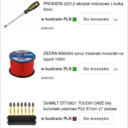
ELEKTRONARZĘDZIA
PROXXON 22212 wkrętak imbusowy z kulką
5mm
AKUMULATOROWE
w budowie PLN
(w
OSPRZĘT
budowie)
I
AKCESORIA
DO
DEDRA M90063 sznur traserski murarski na
szpuli 100m
ELEKTRONARZĘDZI
w budowie PLN
(w
MAGAZYNOWANIE
budowie)
I
TRANSPORTOWANIE
DeWALT DT70821 TOUGH CASE bity
POMIAROWE
końcówki udarowe Pz2 57mm x7 zestaw
NARZĘDZIA
w budowie PLN
BUDOWLANE