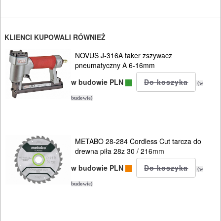
wkrętarki
sieciowe
KLIENCI KUPOWALI RÓWNIEŻ
wycinarki
NOVUS J-316A taker zszywacz
styropianu
pneumatyczny A 6-16mm
w budowie PLN
wyrzynarki
(w
budowie)
zgrzewarki
zszywacze
METABO 28-284 Cordless Cut tarcza do
drewna piła 28z 30 / 216mm
system
w budowie PLN
nasadek
(w
MULTIEVO
budowie)
B&D