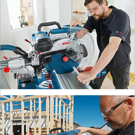
przecinarki
radia
budowlane
satyniarki
strugi,
heble
szlifierki
budowlane
szlifierki
kątowe
szlifierki