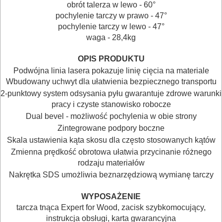
młoty
obrót talerza w lewo - 60°
pochylenie tarczy w prawo - 47°
udarowe
pochylenie tarczy w lewo - 47°
waga - 28,4kg
nożyce
do
OPIS PRODUKTU
Podwójna linia lasera pokazuje linię cięcia na materiale
blach
Wbudowany uchwyt dla ułatwienia bezpiecznego transportu
2-punktowy system odsysania pyłu gwarantuje zdrowe warunki
odkurzacze
pracy i czyste stanowisko robocze
Dual bevel - możliwość pochylenia w obie strony
opalarki
Zintegrowane podpory boczne
Skala ustawienia kąta skosu dla często stosowanych kątów
pilarki
Zmienna prędkość obrotowa ułatwia przycinanie różnego
stołowe
rodzaju materiałów
Nakrętka SDS umożliwia beznarzędziową wymianę tarczy
pilarki
WYPOSAŻENIE
tarczowe
tarcza tnąca Expert for Wood, zacisk szybkomocujący,
instrukcja obsługi, karta gwarancyjna