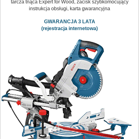
szablowe
tarcza tnąca Expert for Wood, zacisk szybkomocujący
instrukcja obsługi, karta gwarancyjna
piły
GWARANCJA 3 LATA
taśmowe
(rejestracja internetowa)
pistolety
elektryczne
polerki
PROXXON
przecinarki
radia
budowlane
satyniarki