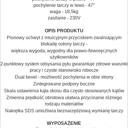
pochylenie tarczy w lewo - 47°
odkurzacze
waga - 18,5kg
zasilanie - 230V
opalarki
OPIS PRODUKTU
pilarki
Pionowy uchwyt z intuicyjnym przyciskiem zwalniającym
stołowe
blokadę osłony tarczy -
większa wygoda, wygodny dla prawo-/leworęcznych
pilarki
użytkowników
tarczowe
2-punktowy system odsysania pyłu gwarantuje zdrowe warunki
pracy i czyste stanowisko robocze
Dual bevel - możliwość pochylenia w obie strony
piły
Zintegrowane podpory boczne
do
Skala ustawienia kąta skosu dla często stosowanych kątów
betonu
Zmienna prędkość obrotowa ułatwia przycinanie różnego
komórkowego
rodzaju materiałów
Nakrętka SDS umożliwia beznarzędziową wymianę tarczy
piły
WYPOSAŻENIE