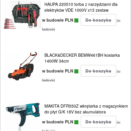
HAUPA 220510 torba z narzędziami dla
elektryków VDE 1000V x13 zestaw
wielofunkcyjne
w budowie PLN
(w
wiertarki
budowie)
ręczne
wiertarki
BLACK&DECKER BEMW461BH kosiarka
stołowe
1400W 34cm
w budowie PLN
wiertnice
(w
budowie)
wkrętarki
sieciowe
MAKITA DFR550Z wkrętarka z magazynkiem
wycinarki
do płyt G/K 18V bez akumulatora
styropianu
w budowie PLN
(w