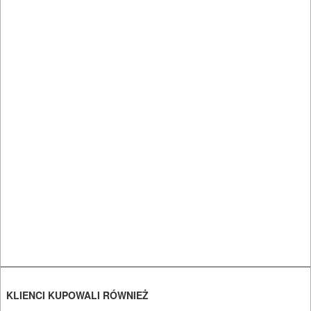
szlifierki
stołowe
szlifierki
tarczowe
szlifierki
taśmowe
ukosnice
do
drewna
ukośnice
do
KLIENCI KUPOWALI RÓWNIEŻ
metalu