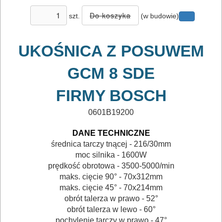
klucze
szt.
(w budowie)
udarowe
lamelownice
UKOŚNICA Z POSUWEM
GCM 8 SDE
lutownice
FIRMY BOSCH
mieszadła
0601B19200
młotowiertarki
DANE TECHNICZNE
młoty
średnica tarczy tnącej - 216/30mm
udarowe
moc silnika - 1600W
prędkość obrotowa - 3500-5000/min
maks. cięcie 90° - 70x312mm
nożyce
maks. cięcie 45° - 70x214mm
do
obrót talerza w prawo - 52°
blach
obrót talerza w lewo - 60°
pochylenie tarczy w prawo - 47°