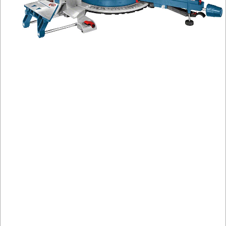
strugi,
heble
szlifierki
budowlane
szlifierki
kątowe
szlifierki
mimośrod.
szlifierki
oscylacyjne
szlifierki
proste