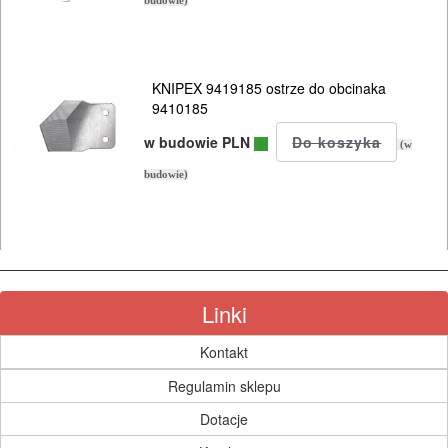
wyrzynarki
budowie)
zgrzewarki
KNIPEX 9419185 ostrze do obcinaka
zszywacze
9410185
system
w budowie PLN
(w
nasadek
budowie)
MULTIEVO
B&D
ELEKTRONARZĘDZIA
Linki
AKUMULATOROWE
Kontakt
OSPRZĘT
Regulamin sklepu
I
AKCESORIA
Dotacje