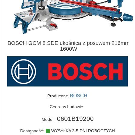
BOSCH GCM 8 SDE ukośnica z posuwem 216mm
1600W
ELEKTRONARZĘDZIA
BOSCH
Producent:
SIECIOWE
Cena:
w budowie
bruzdownice
0601B19200
Model:
frezarki
Dostępność:
WYSYŁKA 2-5 DNI ROBOCZYCH