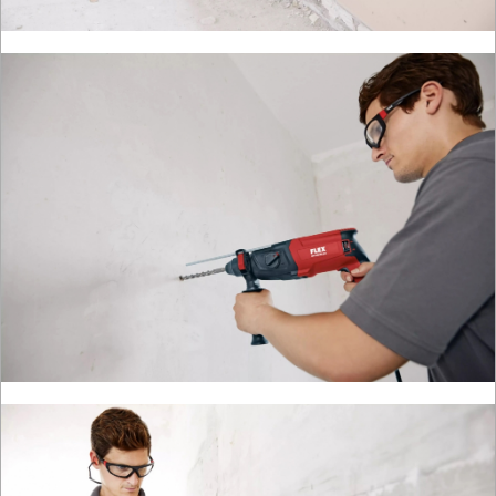
szlifierki
taśmowe
ukosnice
do
drewna
ukośnice
do
metalu
wielofunkcyjne
wiertarki
ręczne
wiertarki