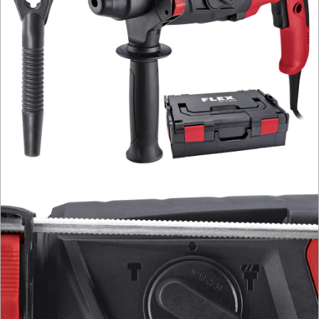
polerki
PROXXON
przecinarki
radia
budowlane
satyniarki
strugi,
heble
szlifierki
budowlane