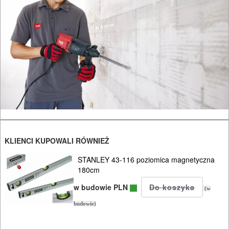
stołowe
wiertnice
wkrętarki
sieciowe
wycinarki
styropianu
wyrzynarki
KLIENCI KUPOWALI RÓWNIEŻ
STANLEY 43-116 poziomica magnetyczna
zgrzewarki
180cm
zszywacze
w budowie PLN
(w
budowie)
system