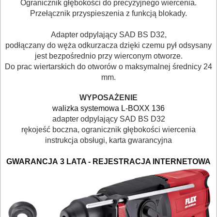
Ogranicznik głębokości do precyzyjnego wiercenia.
pilarki
Przełącznik przyspieszenia z funkcją blokady.
tarczowe
Adapter
odpylający SAD BS D32
,
podłączany do węża odkurzacza dzięki czemu pył odsysany
piły
jest bezpośrednio przy wierconym otworze.
do
Do prac wiertarskich do otworów o maksymalnej średnicy 24
betonu
mm.
komórkowego
WYPOSAŻENIE
walizka systemowa L-BOXX 136
piły
adapter odpylający SAD BS D32
szablowe
rękojeść boczna, ogranicznik głębokości wiercenia
instrukcja obsługi, karta gwarancyjna
piły
GWARANCJA
3 LATA - REJESTRACJA INTERNETOWA
taśmowe
pistolety
elektryczne