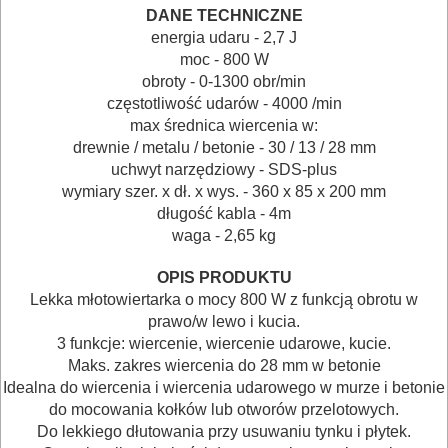
mieszadła
DANE TECHNICZNE
energia udaru - 2,7 J
moc - 800 W
młotowiertarki
obroty - 0-1300 obr/min
częstotliwość udarów - 4000 /min
młoty
max średnica wiercenia w:
udarowe
drewnie / metalu / betonie - 30 / 13 / 28 mm
uchwyt narzędziowy - SDS-plus
nożyce
wymiary szer. x dł. x wys. - 360 x 85 x 200 mm
długość kabla - 4m
do
waga - 2,65 kg
blach
OPIS PRODUKTU
odkurzacze
Lekka młotowiertarka o mocy 800 W z funkcją obrotu w
prawo/w lewo i kucia.
opalarki
3 funkcje: wiercenie, wiercenie udarowe, kucie.
Maks. zakres wiercenia do 28 mm w betonie
Idealna do wiercenia i wiercenia udarowego w murze i betonie
pilarki
do mocowania kołków lub otworów przelotowych.
stołowe
Do lekkiego dłutowania przy usuwaniu tynku i płytek.