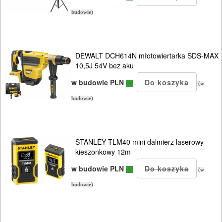
POMIAROWE
budowie)
NARZĘDZIA
BUDOWLANE
I
DEWALT DCH614N młotowiertarka SDS-MAX
10,5J 54V bez aku
ELEKTRY..
w budowie PLN
(w
GLAZURNICZE
budowie)
AKCESORIA
MASZYNKI
URZĄDZENIA
STANLEY TLM40 mini dalmierz laserowy
kieszonkowy 12m
BUDOWLANE
w budowie PLN
(w
MASZYNY
budowie)
NARZĘDZIA
BRUKARSKIE