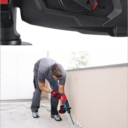
szlifierki
kątowe
szlifierki
mimośrod.
szlifierki
oscylacyjne
szlifierki
proste
szlifierki
stołowe
szlifierki
tarczowe