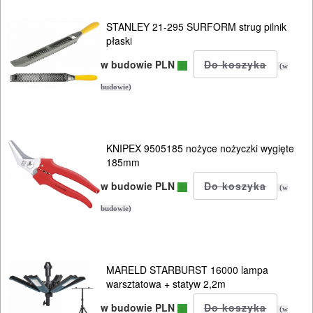
nasadek
MULTIEVO
STANLEY 21-295 SURFORM strug pilnik
B&D
płaski
w budowie PLN
(w
ELEKTRONARZĘDZIA
budowie)
AKUMULATOROWE
OSPRZĘT
KNIPEX 9505185 nożyce nożyczki wygięte
I
185mm
AKCESORIA
w budowie PLN
(w
DO
budowie)
ELEKTRONARZĘDZI
MAGAZYNOWANIE
I
MARELD STARBURST 16000 lampa
warsztatowa + statyw 2,2m
TRANSPORTOWANIE
w budowie PLN
(w