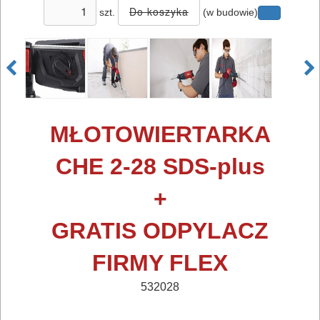
szt.
(w budowie)
ELEKTRONARZĘDZIA
SIECIOWE
MŁOTOWIERTARKA
bruzdownice
CHE 2-28 SDS-plus
frezarki
+
klucze
GRATIS ODPYLACZ
udarowe
FIRMY FLEX
lamelownice
532028
lutownice