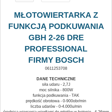
lutownice
mieszadła
MŁOTOWIERTARKA Z
młotowiertarki
FUNKCJĄ PODKUWANIA
młoty
GBH 2-26 DRE
udarowe
PROFESSIONAL
kujące
FIRMY BOSCH
wiercąco-
0611253708
kujące
DANE TECHNICZNE
siła udaru - 2,7J
nożyce
moc silnika - 800W
do
funkcja podkuwania - TAK
prędkość obrotowa - 0-900obr/min
blach
liczba udarów - 0-4.000u/min
średnica wiercenia wiertłami do młotów w betonie - 4-26mm