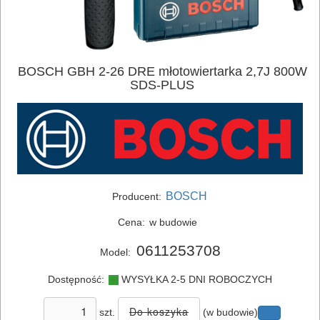
BOSCH GBH 2-26 DRE młotowiertarka 2,7J 800W
SDS-PLUS
ELEKTRONARZĘDZIA
SIECIOWE
bruzdownice
BOSCH
frezarki
Producent:
Cena:
w budowie
klucze
0611253708
udarowe
Model:
Dostępność:
WYSYŁKA 2-5 DNI ROBOCZYCH
lamelownice
szt.
(w budowie)