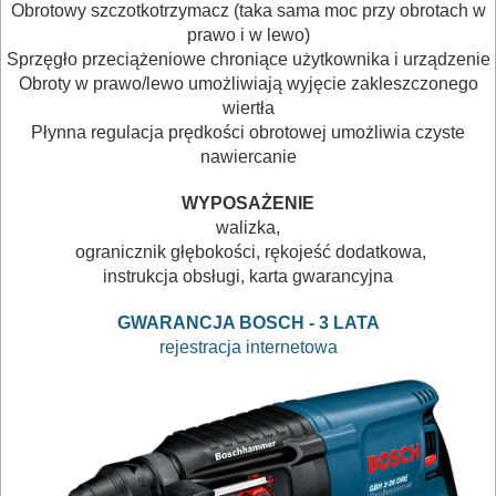
Obrotowy szczotkotrzymacz (taka sama moc przy obrotach w
piły
prawo i w lewo)
Sprzęgło przeciążeniowe chroniące użytkownika i urządzenie
taśmowe
Obroty w prawo/lewo umożliwiają wyjęcie zakleszczonego
wiertła
pistolety
Płynna regulacja prędkości obrotowej umożliwia czyste
elektryczne
nawiercanie
polerki
WYPOSAŻENIE
walizka,
PROXXON
ogranicznik głębokości, rękojeść dodatkowa,
instrukcja obsługi, karta gwarancyjna
przecinarki
GWARANCJA BOSCH - 3 LATA
rejestracja internetowa
radia
budowlane
satyniarki