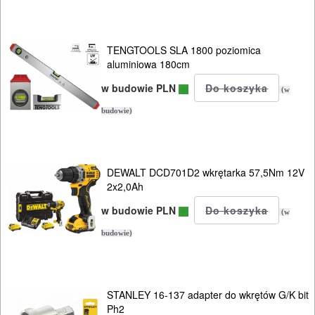
szlifierki
stołowe
TENGTOOLS SLA 1800 poziomica
aluminiowa 180cm
szlifierki
w budowie PLN
tarczowe
(w
budowie)
szlifierki
taśmowe
DEWALT DCD701D2 wkrętarka 57,5Nm 12V
ukosnice
2x2,0Ah
do
w budowie PLN
(w
drewna
budowie)
ukośnice
do
STANLEY 16-137 adapter do wkrętów G/K bit
metalu
Ph2