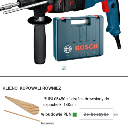
strugi,
heble
szlifierki
budowlane
szlifierki
kątowe
szlifierki
mimośrod.
KLIENCI KUPOWALI RÓWNIEŻ
szlifierki
oscylacyjne
RUBI 65450 kij drążek drewniany do
szpachelki 140cm
szlifierki
w budowie PLN
(w
proste
budowie)