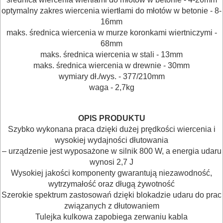
odkurzacze
optymalny zakres wiercenia wiertłami do młotów w betonie - 8-
16mm
opalarki
maks. średnica wiercenia w murze koronkami wiertniczymi -
68mm
pilarki
maks. średnica wiercenia w stali - 13mm
stołowe
maks. średnica wiercenia w drewnie - 30mm
wymiary dł./wys. - 377/210mm
waga - 2,7kg
pilarki
tarczowe
OPIS PRODUKTU
piły
Szybko wykonana praca dzięki dużej prędkości wiercenia i
wysokiej wydajności dłutowania
do
– urządzenie jest wyposażone w silnik 800 W, a energia udaru
betonu
wynosi 2,7 J
komórkowego
Wysokiej jakości komponenty gwarantują niezawodność,
wytrzymałość oraz długą żywotność
Szerokie spektrum zastosowań dzięki blokadzie udaru do prac
piły
związanych z dłutowaniem
szablowe
Tulejka kulkowa zapobiega zerwaniu kabla