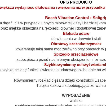
OPIS PRODUKTU
większa wydajność dłutowania i wiercenia niż w przypadku
Bosch Vibration Control + Softgri
 drgań, niż w przypadku innych młotów tej klasy i bardziej ko
oraz miękka okładzina na rękojeści głównej i dodatkowej zap
Blokada udaru
do wiercenia w drewnie i stali
Obrotowy szczotkotrzymacz
gwarantuje taką samą moc zarówno przy obrotach w p
Sprzęgło przeciążeniowe
zabezpiecza przed nadmiernym obciążeniem i znisz
Szybkowymienny uchwyt wiertars
 szybką zmianę funkcji z wiercenia udarowego w betonie na wi
Równomierny rozkład ciężaru dzięki konstrukcji L za
Tulejka kulkowa zapobiegająca zerwaniu
WYPOSAŻENIE
walizka
szybkowymienny uchwyt sds-plus, szybkowymienny uc