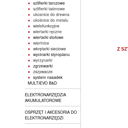
szlifierki tarczowe
szlifierki taśmowe
ukosnice do drewna
ukośnice do metalu
wielofunkcyjne
wiertarki ręczne
wiertarki stołowe
wiertnice
wkrętarki sieciowe
Z S
wycinarki styropianu
wyrzynarki
zgrzewarki
zszywacze
system nasadek
MULTIEVO B&D
ELEKTRONARZĘDZIA
AKUMULATOROWE
OSPRZĘT I AKCESORIA DO
ELEKTRONARZĘDZI