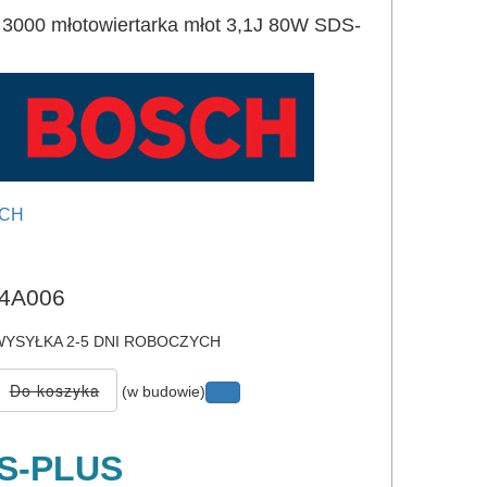
00 młotowiertarka młot 3,1J 80W SDS-
CH
e
4A006
YSYŁKA 2-5 DNI ROBOCZYCH
(w budowie)
S-PLUS