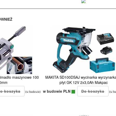
ÓWNIEŻ
madło maszynowe 100
MAKITA SD100DSAJ wycinarka wyrzynark
00mm
płyt GK 12V 2x3,0Ah Makpac
w budowie PLN
(w budowie)
(w bu