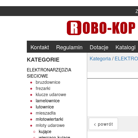
Kontakt
Regulamin
Dotacje
Katalogi
Kategoria
/
ELEKTRO
KATEGORIE
ELEKTRONARZĘDZIA
SIECIOWE
bruzdownice
frezarki
klucze udarowe
lamelownice
lutownice
mieszadła
młotowiertarki
młoty udarowe
kujące
wiercąco-kujące