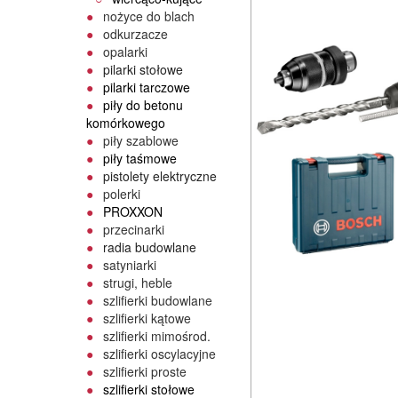
nożyce do blach
odkurzacze
opalarki
pilarki stołowe
pilarki tarczowe
piły do betonu
komórkowego
piły szablowe
piły taśmowe
pistolety elektryczne
polerki
PROXXON
przecinarki
radia budowlane
satyniarki
strugi, heble
szlifierki budowlane
szlifierki kątowe
szlifierki mimośrod.
szlifierki oscylacyjne
szlifierki proste
szlifierki stołowe