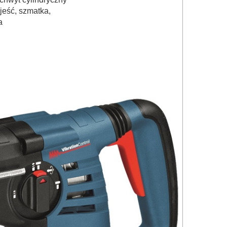
jeść, szmatka,
a