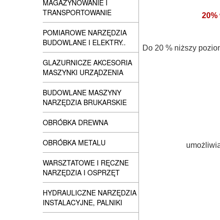
MAGAZYNOWANIE I
TRANSPORTOWANIE
20% 
POMIAROWE NARZĘDZIA
BUDOWLANE I ELEKTRY..
Do 20 % niższy poziom
GLAZURNICZE AKCESORIA
MASZYNKI URZĄDZENIA
BUDOWLANE MASZYNY
NARZĘDZIA BRUKARSKIE
OBRÓBKA DREWNA
OBRÓBKA METALU
umożliwia
WARSZTATOWE I RĘCZNE
NARZĘDZIA I OSPRZĘT
HYDRAULICZNE NARZĘDZIA
INSTALACYJNE, PALNIKI