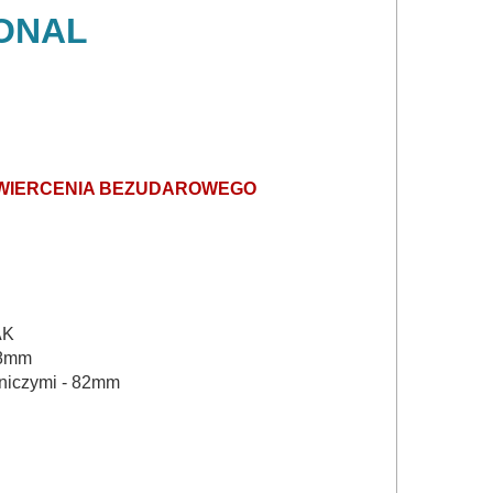
IONAL
WIERCENIA BEZUDAROWEGO
AK
28mm
tniczymi - 82mm