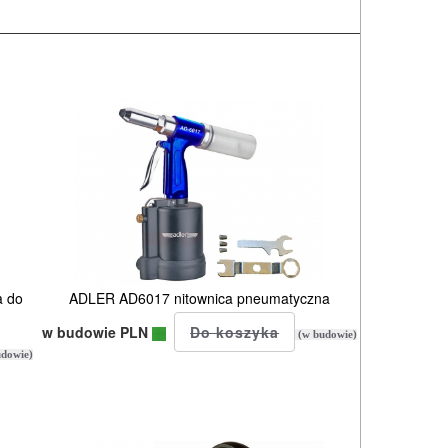
a do
ADLER AD6017 nitownica pneumatyczna
w budowie PLN
(w budowie)
dowie)