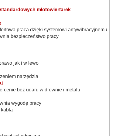
 standardowych młotowiertarek
p
mfortowa praca dzięki systemowi antywibracyjnemu
ewnia bezpieczeństwo pracy
rawo jak i w lewo
czeniem narzędzia
ki
ercenie bez udaru w drewnie i metalu
pewnia wygodę pracy
 kabla
hwyt cylindryczny