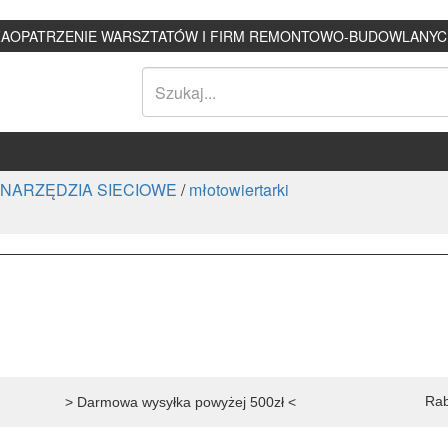
ZAOPATRZENIE WARSZTATÓW I FIRM REMONTOWO-BUDOWLANYC
NARZĘDZIA SIECIOWE
/
młotowiertarki
Rab
> Darmowa wysyłka powyżej 500zł <