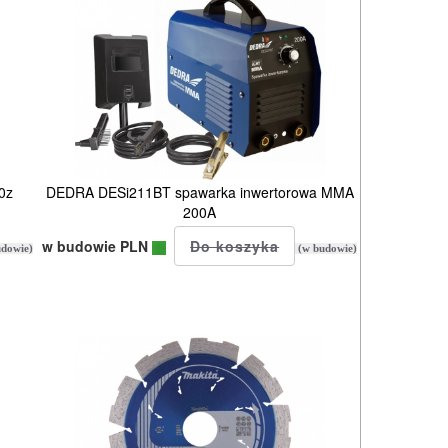
0z
DEDRA DESi211BT spawarka inwertorowa MMA
200A
w budowie PLN
dowie)
(w budowie)