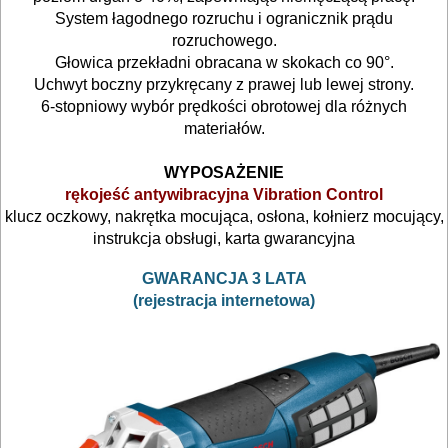
System łagodnego rozruchu i ogranicznik prądu
pistolety
rozruchowego.
Głowica przekładni obracana w skokach co 90°.
elektryczne
Uchwyt boczny przykręcany z prawej lub lewej strony.
6-stopniowy wybór prędkości obrotowej dla różnych
polerki
materiałów.
PROXXON
WYPOSAŻENIE
rękojeść antywibracyjna Vibration Control
przecinarki
klucz oczkowy, nakrętka mocująca, osłona, kołnierz mocujący,
instrukcja obsługi, karta gwarancyjna
radia
GWARANCJA 3 LATA
budowlane
(rejestracja internetowa)
satyniarki
strugi,
heble