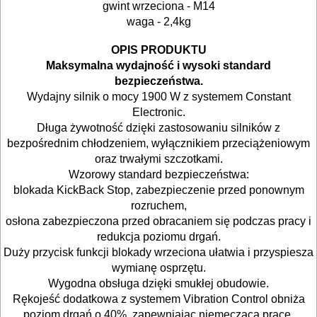
gwint wrzeciona - M14
waga - 2,4kg
pilarki
stołowe
OPIS PRODUKTU
Maksymalna wydajność i wysoki standard
pilarki
bezpieczeństwa.
Wydajny silnik o mocy 1900 W z systemem Constant
tarczowe
Electronic.
Długa żywotność dzięki zastosowaniu silników z
piły
bezpośrednim chłodzeniem, wyłącznikiem przeciążeniowym
do
oraz trwałymi szczotkami.
Wzorowy standard bezpieczeństwa:
betonu
blokada KickBack Stop, zabezpieczenie przed ponownym
komórkowego
rozruchem,
osłona zabezpieczona przed obracaniem się podczas pracy i
piły
redukcja poziomu drgań.
Duży przycisk funkcji blokady wrzeciona ułatwia i przyspiesza
szablowe
wymianę osprzętu.
Wygodna obsługa dzięki smukłej obudowie.
piły
Rękojeść dodatkowa z systemem Vibration Control obniża
taśmowe
poziom drgań o 40%, zapewniając niemęczącą pracę.