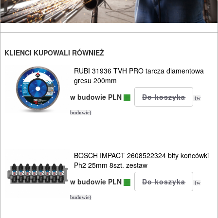
oscylacyjne
szlifierki
proste
KLIENCI KUPOWALI RÓWNIEŻ
szlifierki
RUBI 31936 TVH PRO tarcza diamentowa
gresu 200mm
stołowe
w budowie PLN
(w
szlifierki
budowie)
tarczowe
szlifierki
BOSCH IMPACT 2608522324 bity końcówki
taśmowe
Ph2 25mm 8szt. zestaw
w budowie PLN
ukosnice
(w
do
budowie)
drewna