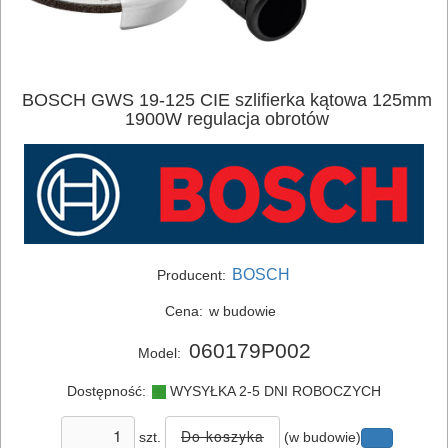
BOSCH GWS 19-125 CIE szlifierka kątowa 125mm
1900W regulacja obrotów
ELEKTRONARZĘDZIA
SIECIOWE
BOSCH
Producent:
bruzdownice
Cena:
w budowie
frezarki
060179P002
Model:
klucze
Dostępność:
WYSYŁKA 2-5 DNI ROBOCZYCH
udarowe
szt.
(w budowie)