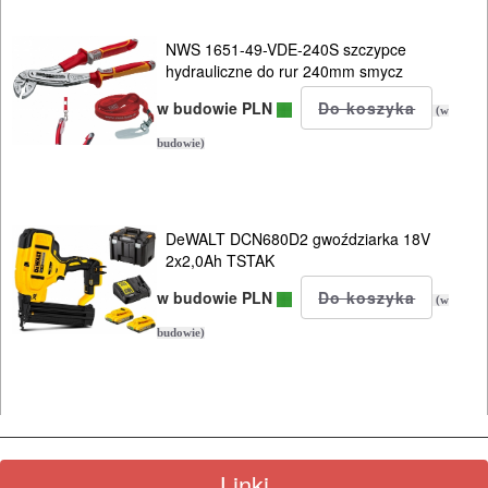
ukośnice
NWS 1651-49-VDE-240S szczypce
hydrauliczne do rur 240mm smycz
do
w budowie PLN
metalu
(w
budowie)
wielofunkcyjne
wiertarki
DeWALT DCN680D2 gwoździarka 18V
ręczne
2x2,0Ah TSTAK
w budowie PLN
wiertarki
(w
stołowe
budowie)
wiertnice
wkrętarki
sieciowe
Linki