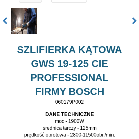
lamelownice
lutownice
mieszadła
SZLIFIERKA KĄTOWA
młotowiertarki
GWS 19-125 CIE
młoty
udarowe
PROFESSIONAL
nożyce
FIRMY BOSCH
do
060179P002
blach
DANE TECHNICZNE
odkurzacze
moc - 1900W
średnica tarczy - 125mm
prędkość obrotowa - 2800-11500obr./min.
opalarki