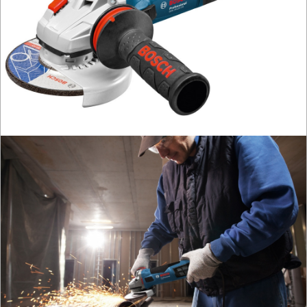
szlifierki
budowlane
szlifierki
kątowe
115/125mm
150mm
230mm
300mm
szlifierki
mimośrod.
szlifierki