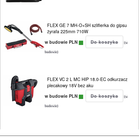
szlifierki
taśmowe
FLEX GE 7 MH-O+SH szlifierka do gipsu
ukosnice
żyrafa 225mm 710W
do
w budowie PLN
(w
drewna
budowie)
z
posuwem
FLEX VC 2 L MC HIP 18.0-EC odkurzacz
bez
plecakowy 18V bez aku
posuwu
w budowie PLN
(w
budowie)
ukośnice
do
metalu