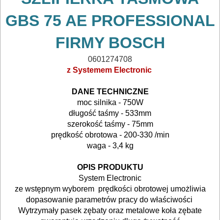
mieszadła
GBS 75 AE PROFESSIONAL
młotowiertarki
FIRMY BOSCH
młoty
0601274708
udarowe
z Systemem Electronic
nożyce
DANE TECHNICZNE
do
moc silnika - 750W
długość taśmy - 533mm
blach
szerokość taśmy - 75mm
prędkość obrotowa - 200-330 /min
odkurzacze
waga - 3,4 kg
opalarki
OPIS PRODUKTU
System Electronic
pilarki
ze wstępnym wyborem
prędkości obrotowej umożliwia
dopasowanie parametrów pracy do właściwości
stołowe
Wytrzymały pasek zębaty oraz metalowe koła zębate