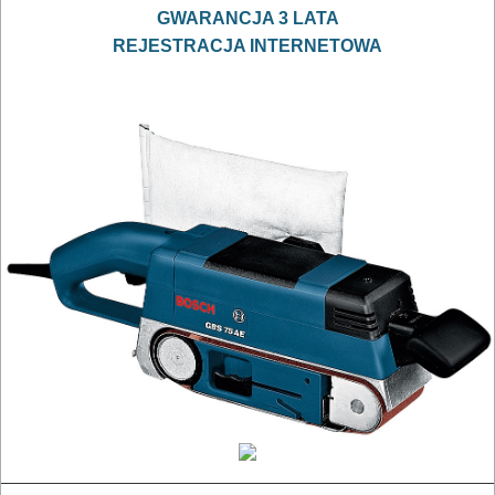
polerki
GWARANCJA 3 LATA
REJESTRACJA INTERNETOWA
PROXXON
przecinarki
radia
budowlane
satyniarki
strugi,
heble
szlifierki
budowlane
szlifierki