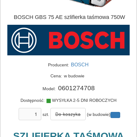
BOSCH GBS 75 AE szlifierka taśmowa 750W
ELEKTRONARZĘDZIA
SIECIOWE
bruzdownice
BOSCH
Producent:
frezarki
Cena:
w budowie
klucze
0601274708
Model:
udarowe
Dostępność:
WYSYŁKA 2-5 DNI ROBOCZYCH
lamelownice
szt.
(w budowie)
lutownice
SZLIFIERKA TAŚMOWA