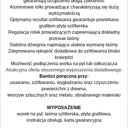
gwarantują urządzeniu długą żywotność
pilarki
Aluminiowe rolki prowadzące charakteryzują się dużą
tarczowe
wytrzymałością
Optymalny rezultat szlifowania gwarantuje powlekana
piły
grafitem płyta szlifierska
Regulacja rolek prowadzących zapewniająca dokładny
do
przesuw taśmy
betonu
Stabilna dźwignia napinająca ułatwia wymianę taśmy
Zdejmowana rękojeść dodatkowa do szlifowania blisko
komórkowego
krawędzi
Możliwość podłączenia worka na pył lub
odkurzacza
piły
Atrakcyjna oferta obszernego wyposażenia dodatkowego
szablowe
Bardzo poręczna przy:
usuwaniu, szlifowaniu, wygładzaniu oraz czyszczeniu
piły
powierzchni z drewna,
tworzyw sztucznych oraz metalu,
obrabianego materiału
taśmowe
WYPOSAŻENIE
pistolety
worek na pył, taśma szlifierska, płyta grafitowa,
elektryczne
instrukcja obsługi, karta gwarancyjna