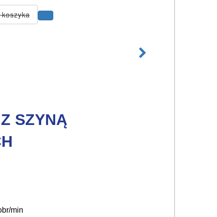
 Z SZYNĄ
CH
obr/min