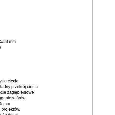
 35/38 mm
m
ste cięcie
ładny przekrój cięcia
ęcie zagłębieniowe
ąganie wiórów
 75 mm
 projektów.
uże drzwi