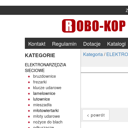
Kontakt
Regulamin
Dotacje
Katalogi
Kategoria
/
ELEKTRO
KATEGORIE
ELEKTRONARZĘDZIA
SIECIOWE
bruzdownice
frezarki
klucze udarowe
lamelownice
lutownice
mieszadła
młotowiertarki
młoty udarowe
nożyce do blach
odkurzacze