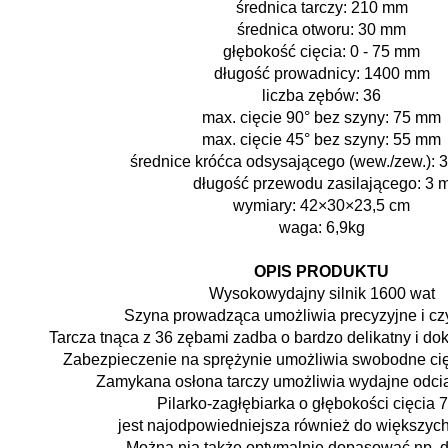
średnica tarczy: 210 mm
średnica otworu: 30 mm
głębokość cięcia: 0 - 75 mm
długość prowadnicy: 1400 mm
liczba zębów: 36
max. cięcie 90° bez szyny: 75 mm
max. cięcie 45° bez szyny: 55 mm
średnice króćca odsysającego (wew./zew.):
długość przewodu zasilającego: 3 
wymiary: 42×30×23,5 cm
waga: 6,9kg
OPIS PRODUKTU
Wysokowydajny silnik 1600 wat
Szyna prowadząca umożliwia precyzyjne i czy
Tarcza tnąca z 36 zębami zadba o bardzo delikatny i dok
Zabezpieczenie na sprężynie umożliwia swobodne ci
Zamykana osłona tarczy umożliwia wydajne odci
Pilarko-zagłębiarka o głębokości cięcia
jest najodpowiedniejsza również do większych
Można nią także optymalnie dopasować np. d