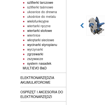
szlifierki tarczowe
szlifierki taśmowe
ukosnice do drewna
ukośnice do metalu
wielofunkcyjne
wiertarki ręczne
wiertarki stołowe
wiertnice
wkrętarki sieciowe
wycinarki styropianu
wyrzynarki
zgrzewarki
zszywacze
system nasadek
MULTIEVO B&D
ELEKTRONARZĘDZIA
AKUMULATOROWE
OSPRZĘT I AKCESORIA DO
ELEKTRONARZĘDZI