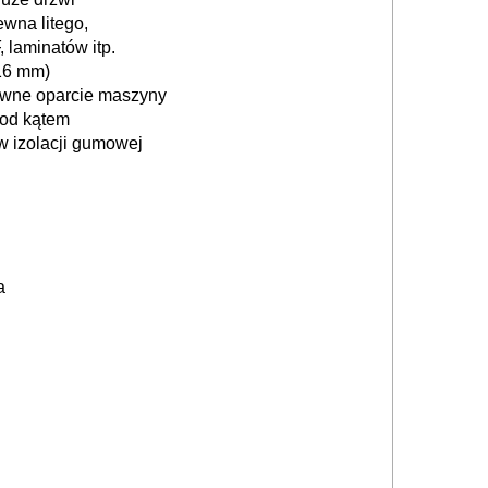
wna litego,
 laminatów itp.
(16 mm)
ewne oparcie maszyny
pod kątem
w izolacji gumowej
a