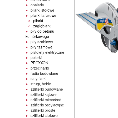
opalarki
pilarki stołowe
pilarki tarczowe
pilarki
zagłębiarki
piły do betonu
komórkowego
piły szablowe
piły taśmowe
pistolety elektryczne
polerki
PROXXON
przecinarki
radia budowlane
satyniarki
strugi, heble
szlifierki budowlane
szlifierki kątowe
szlifierki mimośrod.
szlifierki oscylacyjne
szlifierki proste
szlifierki stołowe