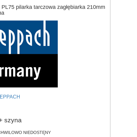
75 pilarka tarczowa zagłębiarka 210mm
na
EPPACH
e
+ szyna
HWILOWO NIEDOSTĘNY