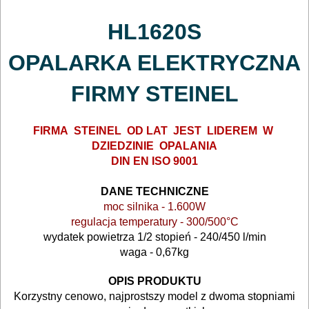
młoty
HL1620S
udarowe
OPALARKA ELEKTRYCZNA
nożyce
FIRMY STEINEL
do
blach
FIRMA STEINEL OD LAT JEST LIDEREM W
DZIEDZINIE OPALANIA
odkurzacze
DIN EN ISO 9001
opalarki
DANE TECHNICZNE
moc silnika - 1.600W
pilarki
regulacja temperatury - 300/500°C
wydatek powietrza 1/2 stopień - 240/450 l/min
stołowe
waga - 0,67kg
pilarki
OPIS PRODUKTU
tarczowe
Korzystny cenowo, najprostszy model z dwoma stopniami