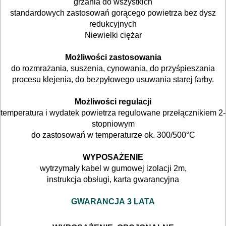
grzania do wszystkich
pilarki
standardowych zastosowań gorącego powietrza bez dysz
redukcyjnych
Niewielki ciężar
zagłębiarki
Możliwości zastosowania
piły
do rozmrażania, suszenia, cynowania, do przyśpieszania
do
procesu klejenia, do bezpyłowego usuwania starej farby.
betonu
Możliwości regulacji
komórkowego
temperatura i wydatek powietrza regulowane przełącznikiem 2-
stopniowym
piły
do zastosowań w temperaturze ok. 300/500°C
szablowe
WYPOSAŻENIE
wytrzymały kabel w gumowej izolacji 2m,
piły
instrukcja obsługi, karta gwarancyjna
taśmowe
GWARANCJA 3 LATA
pistolety