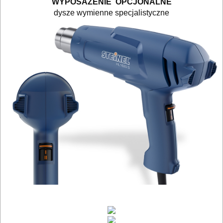
elektryczne
WYPOSAŻENIE OPCJONALNE
dysze wymienne specjalistyczne
polerki
PROXXON
przecinarki
radia
budowlane
satyniarki
strugi,
heble
szlifierki
budowlane