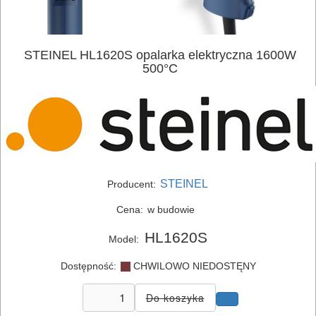
ELEKTRONARZĘDZIA
STEINEL HL1620S opalarka elektryczna 1600W
SIECIOWE
500°C
bruzdownice
frezarki
klucze
udarowe
STEINEL
Producent:
lamelownice
Cena:
w budowie
HL1620S
Model:
lutownice
Dostępność:
CHWILOWO NIEDOSTĘNY
mieszadła
młotowiertarki