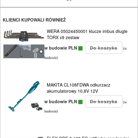
szlifierki
kątowe
KLIENCI KUPOWALI RÓWNIEŻ
szlifierki
WERA 05024450001 klucze imbus długie
TORX x9 zestaw
mimośrod.
w budowie PLN
(w
szlifierki
budowie)
oscylacyjne
szlifierki
MAKITA CL108FDWA odkurzacz
proste
akumulatorowy 10,8V 12V
w budowie PLN
szlifierki
(w
stołowe
budowie)
szlifierki
tarczowe