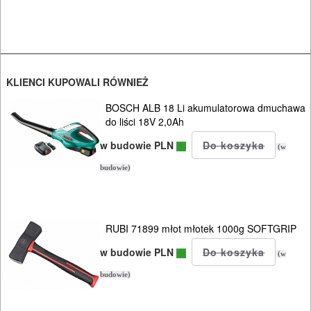
drewna
ukośnice
do
metalu
KLIENCI KUPOWALI RÓWNIEŻ
BOSCH ALB 18 Li akumulatorowa dmuchawa
wielofunkcyjne
do liści 18V 2,0Ah
wiertarki
w budowie PLN
(w
ręczne
budowie)
wiertarki
stołowe
RUBI 71899 młot młotek 1000g SOFTGRIP
wiertnice
w budowie PLN
(w
budowie)
wkrętarki
sieciowe