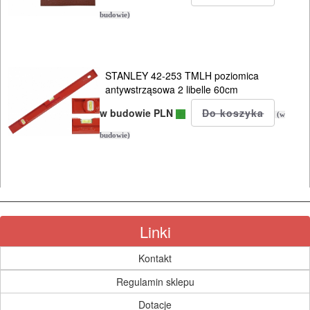
OSPRZĘT
budowie)
I
AKCESORIA
STANLEY 42-253 TMLH poziomica
DO
antywstrząsowa 2 libelle 60cm
ELEKTRONARZĘDZI
w budowie PLN
(w
MAGAZYNOWANIE
budowie)
I
TRANSPORTOWANIE
POMIAROWE
Linki
NARZĘDZIA
BUDOWLANE
Kontakt
I
Regulamin sklepu
ELEKTRY..
Dotacje