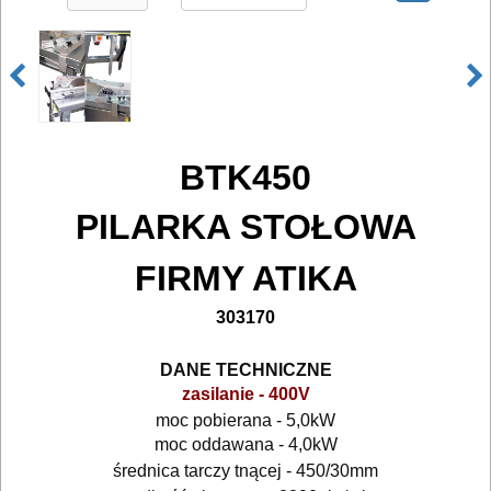
bruzdownice
frezarki
klucze
BTK450
udarowe
PILARKA STOŁOWA
lamelownice
FIRMY ATIKA
lutownice
303170
mieszadła
DANE TECHNICZNE
młotowiertarki
zasilanie - 400V
moc pobierana - 5,0kW
młoty
moc oddawana - 4,0kW
średnica tarczy tnącej - 450/30mm
udarowe