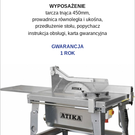
betonu
WYPOSAŻENIE
komórkowego
tarcza tnąca 450mm,
prowadnica równoległa i ukośna,
piły
przedłużenie stołu, popychacz
instrukcja obsługi, karta gwarancyjna
szablowe
GWARANCJA
piły
1 ROK
taśmowe
pistolety
elektryczne
polerki
PROXXON
przecinarki