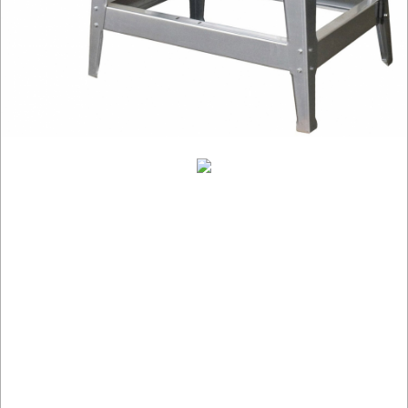
radia
budowlane
satyniarki
strugi,
heble
szlifierki
budowlane
szlifierki
kątowe
szlifierki
mimośrod.