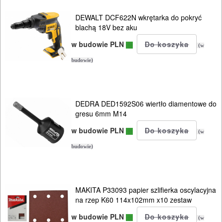
DEWALT DCF622N wkrętarka do pokryć
wycinarki
blachą 18V bez aku
styropianu
w budowie PLN
(w
wyrzynarki
budowie)
zgrzewarki
zszywacze
DEDRA DED1592S06 wiertło diamentowe do
gresu 6mm M14
system
w budowie PLN
(w
nasadek
budowie)
MULTIEVO
B&D
MAKITA P33093 papier szlifierka oscylacyjna
ELEKTRONARZĘDZIA
na rzep K60 114x102mm x10 zestaw
AKUMULATOROWE
w budowie PLN
(w