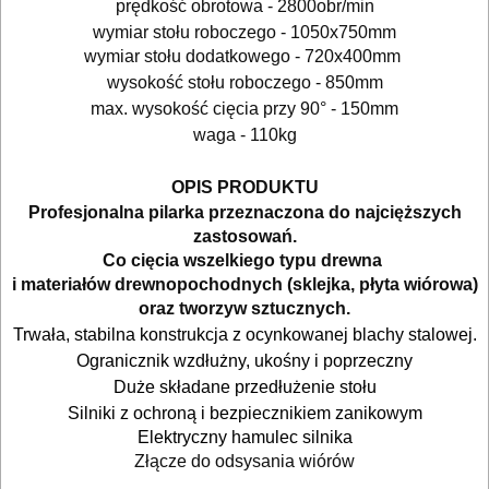
prędkość obrotowa - 2800obr/min
nożyce
wymiar stołu roboczego - 1050x750mm
wymiar stołu dodatkowego - 720x400mm
do
wysokość stołu roboczego - 850mm
blach
max. wysokość cięcia przy 90° - 150mm
waga - 110kg
odkurzacze
OPIS PRODUKTU
opalarki
Profesjonalna pilarka przeznaczona do najcięższych
zastosowań.
pilarki
Co cięcia wszelkiego typu drewna
i materiałów drewnopochodnych (sklejka, płyta wiórowa)
stołowe
oraz tworzyw sztucznych.
Trwała, stabilna konstrukcja z ocynkowanej blachy stalowej.
pilarki
Ogranicznik wzdłużny, ukośny i poprzeczny
tarczowe
Duże składane przedłużenie stołu
Silniki z ochroną i bezpiecznikiem zanikowym
piły
Elektryczny hamulec silnika
do
Złącze do odsysania wiórów