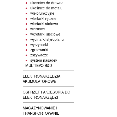
ukosnice do drewna
ukośnice do metalu
wielofunkcyjne
wiertarki ręczne
wiertarki stołowe
wiertnice
wkrętarki sieciowe
wycinarki styropianu
wyrzynarki
zgrzewarki
zszywacze
system nasadek
MULTIEVO B&D
ELEKTRONARZĘDZIA
AKUMULATOROWE
OSPRZĘT I AKCESORIA DO
ELEKTRONARZĘDZI
MAGAZYNOWANIE I
TRANSPORTOWANIE