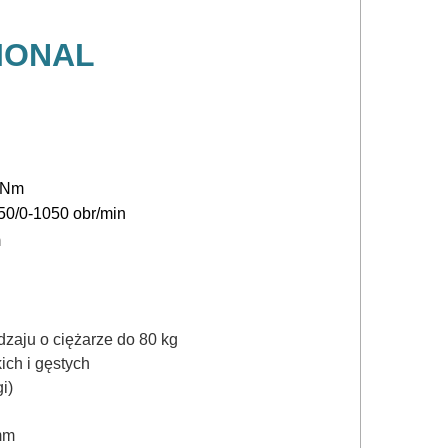
IONAL
5 Nm
450/0-1050 obr/min
m
zaju o ciężarze do 80 kg
ich i gęstych
i)
mm