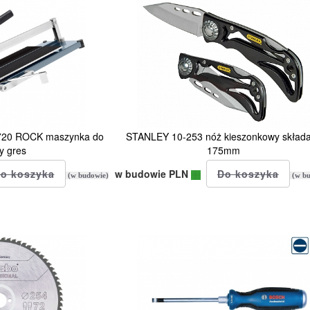
20 ROCK maszynka do
STANLEY 10-253 nóż kieszonkowy skład
y gres
175mm
w budowie PLN
(w budowie)
(w bu