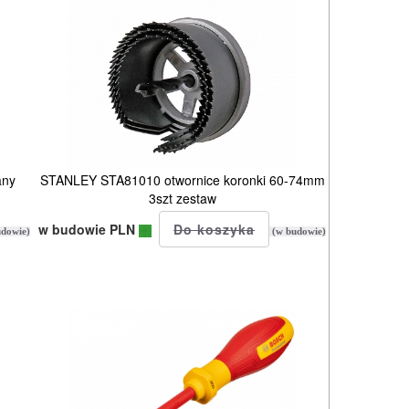
any
STANLEY STA81010 otwornice koronki 60-74mm
3szt zestaw
w budowie PLN
dowie)
(w budowie)