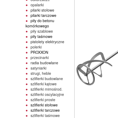
opalarki
pilarki stołowe
pilarki tarczowe
piły do betonu
komórkowego
piły szablowe
piły taśmowe
pistolety elektryczne
polerki
PROXXON
przecinarki
radia budowlane
satyniarki
strugi, heble
szlifierki budowlane
szlifierki kątowe
szlifierki mimośrod.
szlifierki oscylacyjne
szlifierki proste
szlifierki stołowe
szlifierki tarczowe
szlifierki taśmowe