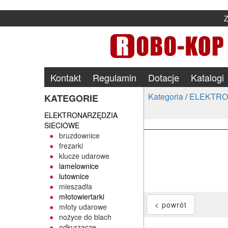
Kontakt
Regulamin
Dotacje
Katalogi
Kategoria
/
ELEKTRO
KATEGORIE
ELEKTRONARZĘDZIA
SIECIOWE
bruzdownice
frezarki
klucze udarowe
lamelownice
lutownice
mieszadła
młotowiertarki
młoty udarowe
nożyce do blach
odkurzacze