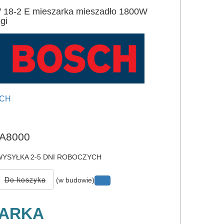
8-2 E mieszarka mieszadło 1800W
gi
CH
e
A8000
YSYŁKA 2-5 DNI ROBOCZYCH
(w budowie)
ZARKA