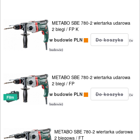
przecinarki
radia
METABO SBE 780-2 wiertarka udarowa
budowlane
2 biegi / FP K
w budowie PLN
satyniarki
(w
budowie)
strugi,
heble
METABO SBE 780-2 wiertarka udarowa
szlifierki
2 biegi / FP
budowlane
w budowie PLN
(w
Film
szlifierki
budowie)
kątowe
szlifierki
METABO SBE 780-2 wiertarka udarowa
2 biegowa / FT