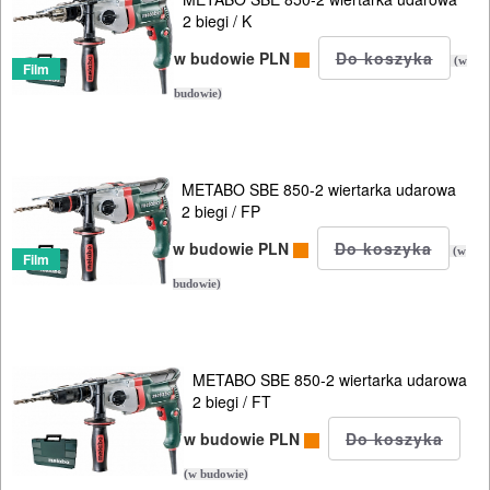
do
2 biegi / K
betonu
w budowie PLN
(w
Film
komórkowego
budowie)
piły
szablowe
METABO SBE 850-2 wiertarka udarowa
2 biegi / FP
piły
w budowie PLN
(w
taśmowe
Film
budowie)
pistolety
elektryczne
METABO SBE 850-2 wiertarka udarowa
polerki
2 biegi / FT
w budowie PLN
PROXXON
(w budowie)