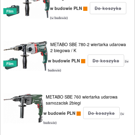
mimośrod.
w budowie PLN
Film
szlifierki
(w budowie)
oscylacyjne
szlifierki
METABO SBE 780-2 wiertarka udarowa
proste
2 biegowa / K
szlifierki
w budowie PLN
(w
Film
stołowe
budowie)
szlifierki
tarczowe
METABO SBE 760 wiertarka udarowa
samozacisk 2biegi
szlifierki
w budowie PLN
(w
taśmowe
budowie)
ukosnice