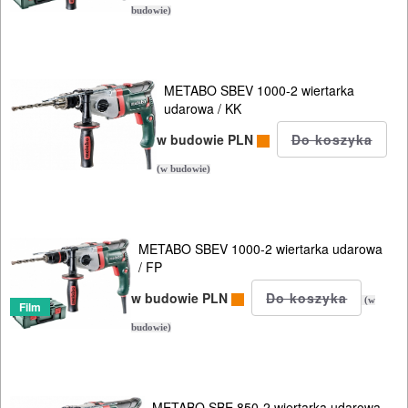
młoty
budowie)
udarowe
nożyce
METABO SBEV 1000-2 wiertarka
do
udarowa / KK
blach
w budowie PLN
odkurzacze
(w budowie)
opalarki
METABO SBEV 1000-2 wiertarka udarowa
pilarki
/ FP
stołowe
w budowie PLN
(w
Film
pilarki
budowie)
tarczowe
piły
METABO SBE 850-2 wiertarka udarowa