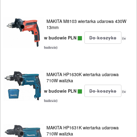
PALNIKI
PNEUMATYCZNE
MAKITA M8103 wiertarka udarowa 430W
AKCESORIA
13mm
KOMPRESORY
w budowie PLN
(w
NARZĘDZIA
budowie)
SPAWALNICTWO
URZĄDZENIA
MAKITA HP1630K wiertarka udarowa
710W walizka
ROZRUCHOWE
w budowie PLN
PROSTOWNIKI
(w
I
budowie)
OSPRZĘT
AGREGATY
MAKITA HP1631K wiertarka udarowa
710W walizka
PRĄDOWE