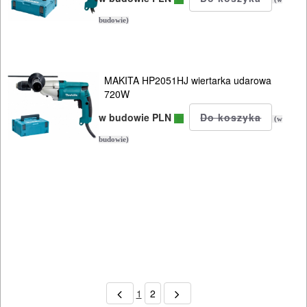
budowie)
MAKITA HP2051HJ wiertarka udarowa
720W
w budowie PLN
(w
budowie)
1
2