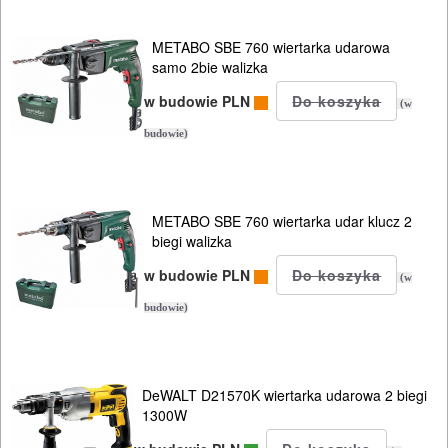
do
METABO SBE 760 wiertarka udarowa
drewna
samo 2bie walizka
ukośnice
w budowie PLN
(w
do
budowie)
metalu
wielofunkcyjne
METABO SBE 760 wiertarka udar klucz 2
biegi walizka
wiertarki
w budowie PLN
ręczne
(w
budowie)
udarowe
bezudarowe
DeWALT D21570K wiertarka udarowa 2 biegi
1300W
wiertarki