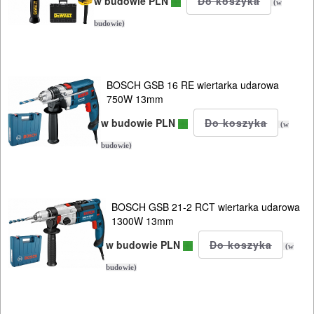
w budowie PLN
stołowe
(w
budowie)
wiertnice
wkrętarki
BOSCH GSB 16 RE wiertarka udarowa
sieciowe
750W 13mm
w budowie PLN
wycinarki
(w
styropianu
budowie)
wyrzynarki
BOSCH GSB 21-2 RCT wiertarka udarowa
zgrzewarki
1300W 13mm
w budowie PLN
zszywacze
(w
budowie)
system
nasadek