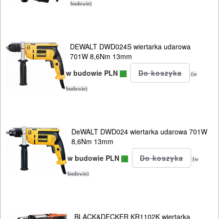
POMIAROWE
budowie)
NARZĘDZIA
BUDOWLANE
I
DEWALT DWD024S wiertarka udarowa
701W 8,6Nm 13mm
ELEKTRY..
w budowie PLN
(w
GLAZURNICZE
budowie)
AKCESORIA
MASZYNKI
URZĄDZENIA
DeWALT DWD024 wiertarka udarowa 701W
8,6Nm 13mm
BUDOWLANE
w budowie PLN
(w
MASZYNY
budowie)
NARZĘDZIA
BRUKARSKIE
BLACK&DECKER KR1102K wiertarka