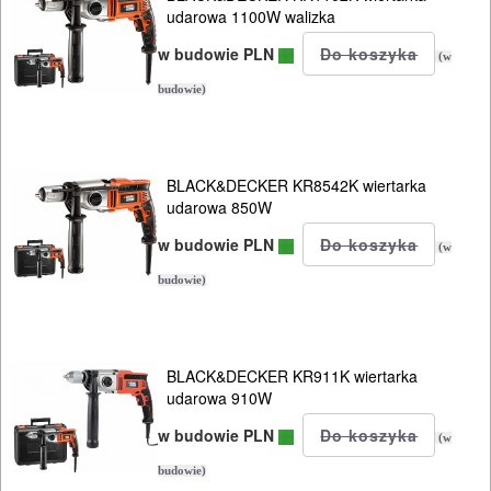
OBRÓBKA
udarowa 1100W walizka
DREWNA
w budowie PLN
(w
OBRÓBKA
budowie)
METALU
WARSZTATOWE
BLACK&DECKER KR8542K wiertarka
I
udarowa 850W
RĘCZNE
w budowie PLN
(w
NARZĘDZIA
budowie)
I
OSPRZĘT
BLACK&DECKER KR911K wiertarka
HYDRAULICZNE
udarowa 910W
NARZĘDZIA
w budowie PLN
(w
INSTALACYJNE,
budowie)