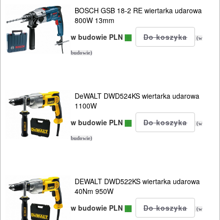
MULTIEVO
BOSCH GSB 18-2 RE wiertarka udarowa
800W 13mm
B&D
w budowie PLN
(w
ELEKTRONARZĘDZIA
budowie)
AKUMULATOROWE
OSPRZĘT
DeWALT DWD524KS wiertarka udarowa
I
1100W
AKCESORIA
w budowie PLN
(w
DO
budowie)
ELEKTRONARZĘDZI
MAGAZYNOWANIE
I
DEWALT DWD522KS wiertarka udarowa
40Nm 950W
TRANSPORTOWANIE
w budowie PLN
(w