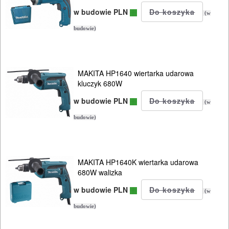
w budowie PLN
(w
ODZIEŻ
budowie)
ROBOCZA
I
BHP
MAKITA HP1640 wiertarka udarowa
kluczyk 680W
SPRZĘT
w budowie PLN
(w
AGD
budowie)
OGRODNICZE
NARZĘDZIA
MAKITA HP1640K wiertarka udarowa
PILARKI-
680W walizka
KOSIARKI-
w budowie PLN
(w
KOSY
budowie)
MYJKI