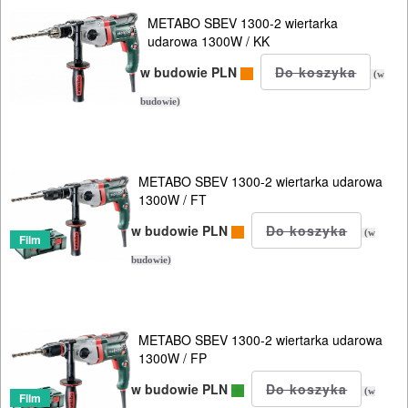
ELEKTRONARZĘDZIA
METABO SBEV 1300-2 wiertarka
SIECIOWE
udarowa 1300W / KK
w budowie PLN
(w
bruzdownice
budowie)
frezarki
klucze
METABO SBEV 1300-2 wiertarka udarowa
udarowe
1300W / FT
w budowie PLN
lamelownice
(w
Film
budowie)
lutownice
mieszadła
METABO SBEV 1300-2 wiertarka udarowa
1300W / FP
młotowiertarki
w budowie PLN
(w
Film