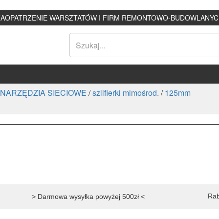
ZAOPATRZENIE WARSZTATÓW I FIRM REMONTOWO-BUDOWLANYC
NARZĘDZIA SIECIOWE
/
szlifierki mimośrod.
/
125mm
Rab
> Darmowa wysyłka powyżej 500zł <