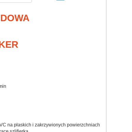
ODOWA
KER
min
PVC na płaskich i zakrzywionych powierzchniach
acę szlifierką