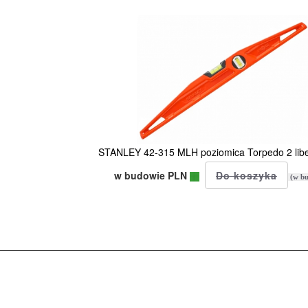
STANLEY 42-315 MLH poziomica Torpedo 2 libe
w budowie PLN
(w bu