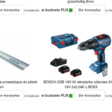
taw
grzechotką 8mm
w budowie PLN
(w budowie)
(w bu
 prowadząca do pilarki
BOSCH GSB 18V-50 wkrętarka udarowa 
5m
18V 2x5,0Ah L-BOXX
w budowie PLN
(w budowie)
(w bu