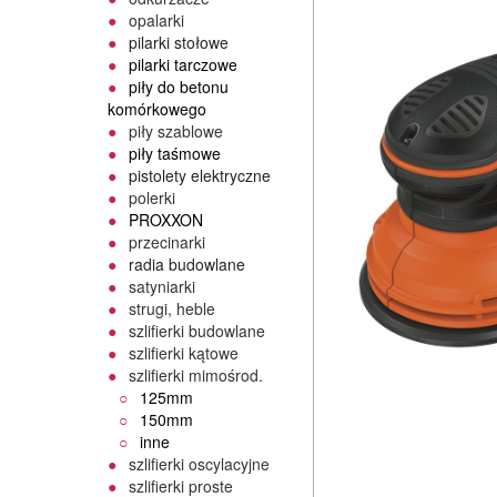
opalarki
pilarki stołowe
pilarki tarczowe
piły do betonu
komórkowego
piły szablowe
piły taśmowe
pistolety elektryczne
polerki
PROXXON
przecinarki
radia budowlane
satyniarki
strugi, heble
szlifierki budowlane
szlifierki kątowe
szlifierki mimośrod.
125mm
150mm
inne
szlifierki oscylacyjne
szlifierki proste