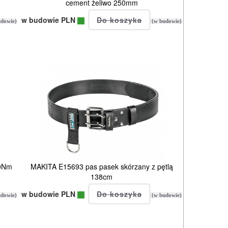
cement żeliwo 250mm
w budowie PLN
dowie)
(w budowie)
50Nm
MAKITA E15693 pas pasek skórzany z pętlą
138cm
w budowie PLN
dowie)
(w budowie)