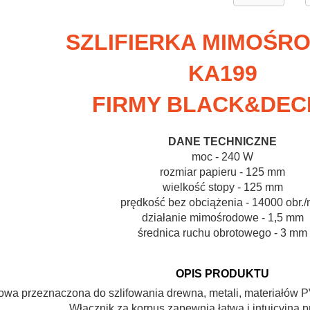
SZLIFIERKA MIMOŚR
KA199
FIRMY BLACK&DEC
DANE TECHNICZNE
moc - 240 W
rozmiar papieru - 125 mm
wielkość stopy - 125 mm
prędkość bez obciążenia - 14000 obr./
działanie mimośrodowe - 1,5 mm
średnica ruchu obrotowego - 3 mm
OPIS PRODUKTU
owa przeznaczona do szlifowania drewna, metali, materiałów 
Włącznik za korpus zapewnia łatwą i intuicyjną pr