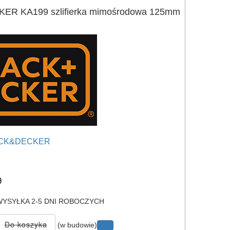
R KA199 szlifierka mimośrodowa 125mm
CK&DECKER
e
9
YSYŁKA 2-5 DNI ROBOCZYCH
(w budowie)