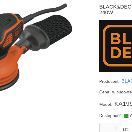
BLACK&DECKE
240W
BLA
Producent:
Cena:
w budowi
KA19
Model:
Dostępność:
W
szt.