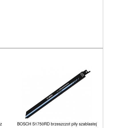
z
BOSCH S1750RD brzeszczot piły szablastej