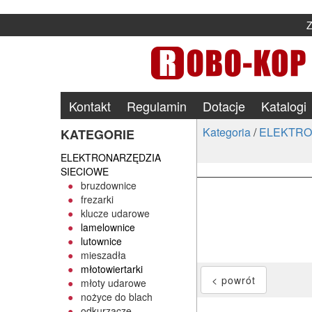
Kontakt
Regulamin
Dotacje
Katalogi
Kategoria
/
ELEKTRO
KATEGORIE
ELEKTRONARZĘDZIA
SIECIOWE
bruzdownice
frezarki
klucze udarowe
lamelownice
lutownice
mieszadła
młotowiertarki
młoty udarowe
nożyce do blach
odkurzacze