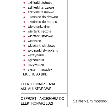
szlifierki stołowe
szlifierki tarczowe
szlifierki taśmowe
ukosnice do drewna
ukośnice do metalu
wielofunkcyjne
wiertarki ręczne
wiertarki stołowe
wiertnice
wkrętarki sieciowe
wycinarki styropianu
wyrzynarki
zgrzewarki
zszywacze
system nasadek
MULTIEVO B&D
ELEKTRONARZĘDZIA
AKUMULATOROWE
OSPRZĘT I AKCESORIA DO
Szlifierka mimośrod
ELEKTRONARZĘDZI