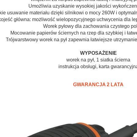
Umożliwia uzyskanie wysokiej jakości wykończen
ie usuwanie materiału dzięki silnikowi o mocy 260W i optyma
kojeść
główna: możliwość wielopozycyjnego uchwycenia dla lep
Worek pyłowy dla zachowania czystego po
Mocowanie papierów ściernych na rzep dla szybkiej i łat
Trójwarstwowy worek na pył zapewnia łatwiejsze utrzymanie
WYPOSAŻENIE
worek na pył, 1 siatka ścierna
instrukcja obsługi, karta gwarancyjn
GWARANCJA 2 LATA