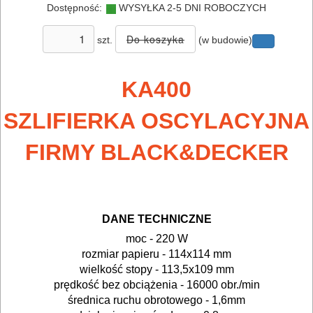
Dostępność:
WYSYŁKA 2-5 DNI ROBOCZYCH
udarowe
szt.
(w budowie)
lamelownice
lutownice
KA400
mieszadła
SZLIFIERKA OSCYLACYJNA
FIRMY BLACK&DECKER
młotowiertarki
młoty
udarowe
DANE TECHNICZNE
nożyce
moc - 220 W
rozmiar papieru - 114x114 mm
do
wielkość stopy - 113,5x109 mm
blach
prędkość bez obciążenia - 16000 obr./min
średnica ruchu obrotowego - 1,6mm