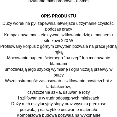
odkurzacze
działanie mimośrodowe - 0,8mm
opalarki
OPIS PRODUKTU
pilarki
Duży worek na pył zapewnia łatwiejsze utrzymanie czystości
podczas pracy
stołowe
Kompaktowa moc - efektywne szlifowanie dzięki mocnemu
silnikowi 220 W
pilarki
Profilowany korpus z górnym chwytem pozwala na pracę jedną
tarczowe
ręką
Mocowanie papieru ściernego "na rzep" lub mocowanie
klamrami
piły
umożliwiają jego szybką wymianę i ograniczają przerwy w
do
pracy
betonu
Wszechstronność zastosowań - szlifowanie powierzchni z
farb/lakierów,
komórkowego
czyszczenie szkła, usuwanie rdzy
i szlifowanie w trudnodostępnych miejscach
piły
Duży ruch oscylacyjny stopy oraz wysoka prędkość
szablowe
pozwalają na szybkie usuwanie materiału
Kompaktowa budowa pozwala na wykonanie