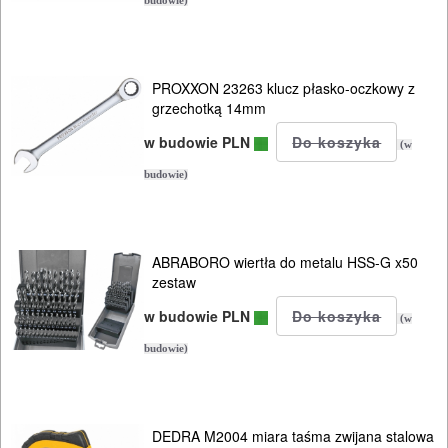
budowie)
posuwu
ukośnice
PROXXON 23263 klucz płasko-oczkowy z
do
grzechotką 14mm
metalu
w budowie PLN
(w
wielofunkcyjne
budowie)
wiertarki
ręczne
ABRABORO wiertła do metalu HSS-G x50
zestaw
wiertarki
w budowie PLN
(w
stołowe
budowie)
wiertnice
wkrętarki
DEDRA M2004 miara taśma zwijana stalowa