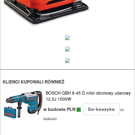
heble
szlifierki
budowlane
szlifierki
kątowe
szlifierki
mimośrod.
KLIENCI KUPOWALI RÓWNIEŻ
szlifierki
BOSCH GBH 8-45 D młot obrotowy udarowy
12,5J 1500W
oscylacyjne
w budowie PLN
(w
szlifierki
budowie)
proste