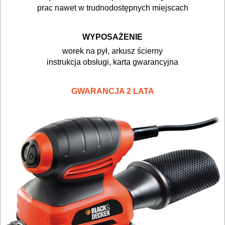
piły
prac nawet w trudnodostępnych miejscach
taśmowe
WYPOSAŻENIE
pistolety
worek na pył, arkusz ścierny
instrukcja obsługi, karta gwarancyjna
elektryczne
polerki
GWARANCJA 2 LATA
PROXXON
przecinarki
radia
budowlane
satyniarki
strugi,