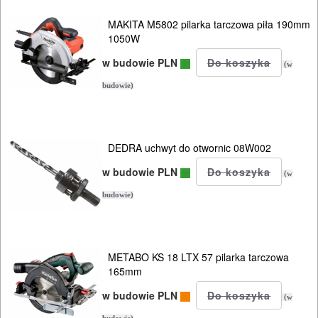
szlifierki
MAKITA M5802 pilarka tarczowa piła 190mm
stołowe
1050W
w budowie PLN
szlifierki
(w
tarczowe
budowie)
szlifierki
taśmowe
DEDRA uchwyt do otwornic 08W002
w budowie PLN
ukosnice
(w
do
budowie)
drewna
z
METABO KS 18 LTX 57 pilarka tarczowa
165mm
posuwem
w budowie PLN
(w
bez