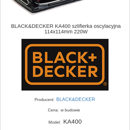
BLACK&DECKER KA400 szlifierka oscylacyjna
114x114mm 220W
ELEKTRONARZĘDZIA
SIECIOWE
BLACK&DECKER
Producent:
bruzdownice
Cena:
w budowie
frezarki
KA400
Model:
klucze